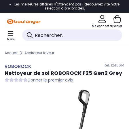
Les meilleures affaires n'attendent pas : découvrez vite notre
Accéder directement à la navigation
sélection à prix bradés.
Accéder directement au contenu
Me connecter
Panier
Accéder directement au pied de page
Menu
Accéder directement au chatbot
Accueil
Aspirateur laveur
Réf. 124
0614
ROBOROCK
Nettoyeur de sol
ROBOROCK
F25 Gen2 Grey
Donner le premier avis