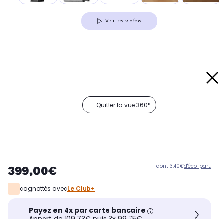
Voir les vidéos
Quitter la vue 360°
dont 3,40€
d'éco-part.
399,00€
cagnottés avec
Le Club+
Payez en 4x par carte bancaire
Apport de 109,73€ puis 3x 99,75€