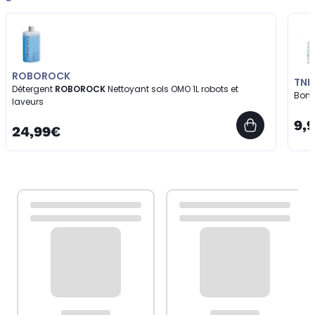
ROBOROCK
TNB
Détergent
ROBOROCK
Nettoyant sols OMO 1L robots et
Bomb
laveurs
9,
24,99€