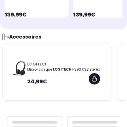
currentPrice
currentPrice
139,99€
139,99€
Accessoires
LOGITECH
Micro-casque
LOGITECH
H390 USB stéréo
24,99€