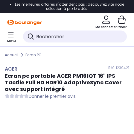
Les meilleures affaires n'attendent pas : découvrez vite notre
Accéder directement à la navigation
sélection à prix bradés.
Accéder directement au contenu
Me connecter
Panier
Accéder directement au pied de page
Menu
Accéder directement au chatbot
Accueil
Ecran PC
Réf. 123
9421
ACER
Ecran pc portable
ACER
PM161QT 16" IPS
Tactile Full HD HDR10 AdaptiveSync Cover
avec support intégré
Donner le premier avis