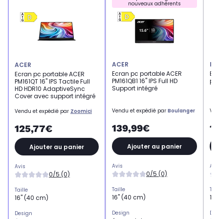
nouveaux adhérents
ACER
II
ACER
Ecran pc portable ACER
Ecr
Ecran pc portable ACER
PM161QB1 16" IPS Full HD
por
PM161QT 16" IPS Tactile Full
Support intégré
HD HDR10 AdaptiveSync
Cover avec support intégré
Vendu et expédié par
Boulanger
Ven
Vendu et expédié par
Zoomici
139,99€
1
125,77€
Ajouter au panier
Ajouter au panier
Avis
Avi
Avis
0/5 (0)
0/5 (0)
Taille
Tail
Taille
16" (40 cm)
16"
16" (40 cm)
Design
Des
Design