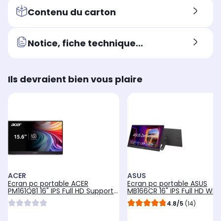
manière fluide sans
ma
manière fluide sans
Contenu du carton
nécessiter une
néc
nécessiter une
configuration matérielle
con
configuration matérielle
exigeante.
exi
exigeante.
Notice, fiche technique...
Ils devraient bien vous plaire
ACER
ASUS
Ecran pc portable ACER
Ecran pc portable ASUS
PM161QB1 16" IPS Full HD Support
MB166CR 16" IPS Full HD WLE
intégré
USB-C Support intégré plia
4.8/5
(14)