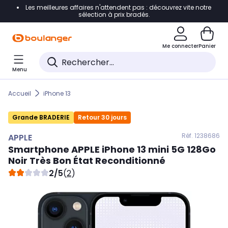
Les meilleures affaires n'attendent pas : découvrez vite notre
Accéder directement à la navigation
sélection à prix bradés.
Accéder directement au contenu
Me connecter
Panier
Accéder directement au pied de page
Menu
Accéder directement au chatbot
Accueil
iPhone 13
Grande BRADERIE
Retour 30 jours
Réf. 123
8686
APPLE
Smartphone
APPLE
iPhone 13 mini 5G 128Go
Noir Très Bon État Reconditionné
2/5
(
2
)