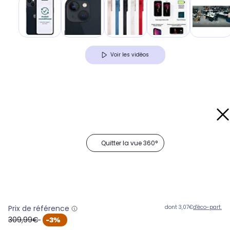
Voir les vidéos
Quitter la vue 360°
Prix de référence
dont 3,07€
d'éco-part.
oldPrice
309,99€
-3%