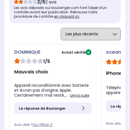
2/5
2 avis
Les avis déposés sur boulanger.com font l'objet d'un
Type d'écran
Typ
Type d'écran
contrôle avant leur publication. Retrouvez notre
Plat
Pla
Plat
procédure de contrôle
en cliquant ici
.
Technologie de l'écran
Tec
Technologie de l'écran
Super Retina (OLED)
Ret
Super Retina (OLED)
DOMINIQUE
oceane
Achat vérifié
1/5
Mauvais choix
iPhone 13 
Appareil reconditionné avec batterie
Téléphone 
et écran pas d’origine Apple.
apparent.
Certainement mal testé,...
Lire la suite
La répons
La réponse de Boulanger
Avis utile ?
Oui
Avis utile ?
Oui
0
|
Non
0