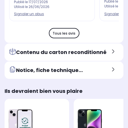
Publié le
13/0
Publié le
17/07/2026
Utilisé le
13/0
Utilisé le
26/06/2026
Signaler un 
Signaler un abus
Tous les avis
Contenu du carton reconditionné
Notice, fiche technique...
Ils devraient bien vous plaire