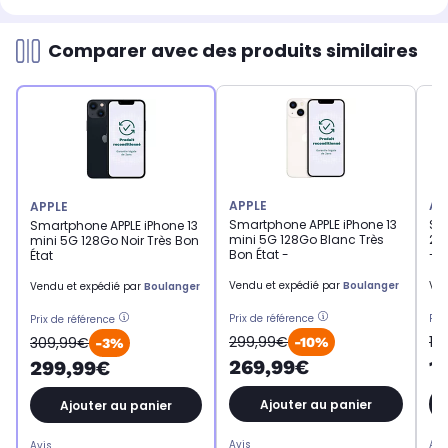
Comparer avec des produits similaires
APPLE
AP
APPLE
Smartphone APPLE iPhone 13
Sm
Smartphone APPLE iPhone 13
mini 5G 128Go Blanc Très
202
mini 5G 128Go Noir Très Bon
Bon État -
-
État
Vendu et expédié par
Boulanger
Ven
Vendu et expédié par
Boulanger
Prix de référence
Pri
Prix de référence
299,99€
13
309,99€
-10%
-3%
269,99€
1
299,99€
Ajouter au panier
Ajouter au panier
Avis
Avi
Avis