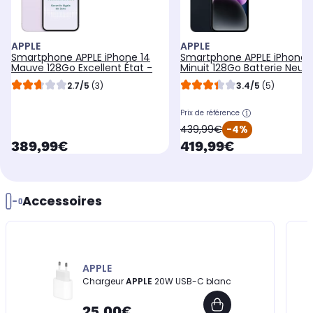
APPLE
APPLE
Smartphone APPLE iPhone 14
Smartphone APPLE iPhone 
Mauve 128Go Excellent État -
Minuit 128Go Batterie Neuv
2.7/5
(3)
3.4/5
(5)
Prix de référence
oldPrice
439,99€
-4%
currentPrice
currentPrice
389,99€
419,99€
Accessoires
APPLE
Chargeur
APPLE
20W USB-C blanc
25,00€