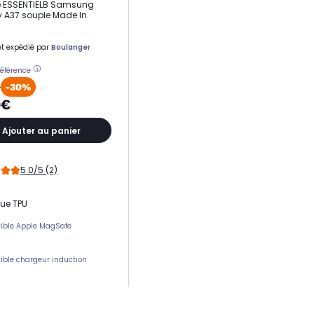
 ESSENTIELB Samsung
 A37 souple Made In
t expédié par
Boulanger
référence
€
-30%
9€
Ajouter au panier
5.0/5 (2)
que TPU
ible Apple MagSafe
ble chargeur induction
ement(s) carte(s)