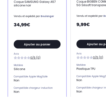
Coque BIGBEN CONN
Coque SAMSUNG Galaxy A57
5G Silisoft transpare
silicone noir
Vendu et expédié par
B
Vendu et expédié par
Boulanger
9,99€
34,99€
Ajouter au p
Ajouter au panier
Avis
Avis
0/5 (0)
0/5 (0)
Matière
Matière
Plastique TPU
Silicone
Compatible Apple Mag
Compatible Apple MagSafe
Non
Non
Compatible chargeur i
Compatible chargeur induction
Non
Non
Emplacement(s) carte(
Emplacement(s) carte(s)
Non
Non