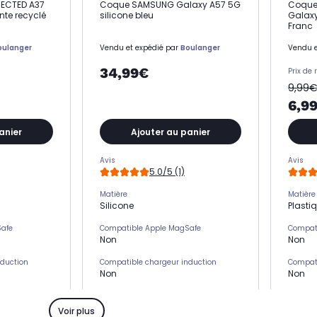
ECTED A37
Coque SAMSUNG Galaxy A57 5G
Coque
nte recyclé
silicone bleu
Galaxy
Franc
oulanger
Vendu et expédié par
Boulanger
Vendu e
34,99€
Prix de 
9,99
6,9
anier
Ajouter au panier
Avis
Avis
5.0/5 (1)
Matière
Matière
Silicone
Plasti
Safe
Compatible Apple MagSafe
Compat
Non
Non
nduction
Compatible chargeur induction
Compati
Non
Non
s)
Emplacement(s) carte(s)
Emplac
Oui
Non
Voir plus