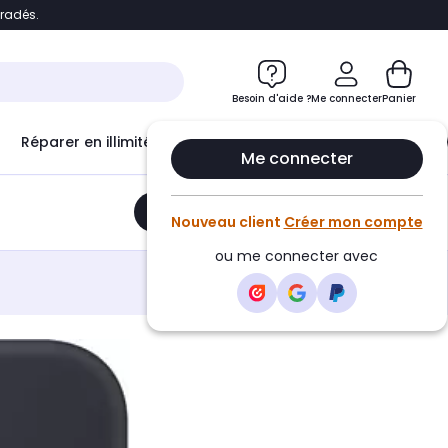
bradés.
e
Accéder directement au chatbot
Besoin d'aide ?
Me connecter
Panier
Réparer en illimité avec
Le Club Infinity
Econ
Me connecter
Ajouter au panier
•
34,99€
Nouveau client
Créer mon compte
ou me connecter avec