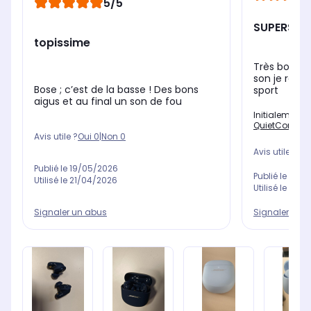
5/5
SUPERS E
topissime
Très bon rap
son je rec
Bose ; c’est de la basse ! Des bons
sport
aigus et au final un son de fou
Initialement 
QuietComfort 
Avis utile ?
Oui
0
|
Non
0
Avis utile ?
Oui
Publié le
19/05/2026
Publié le
29/0
Utilisé le
21/04/2026
Utilisé le
04/0
Signaler un abus
Signaler un 