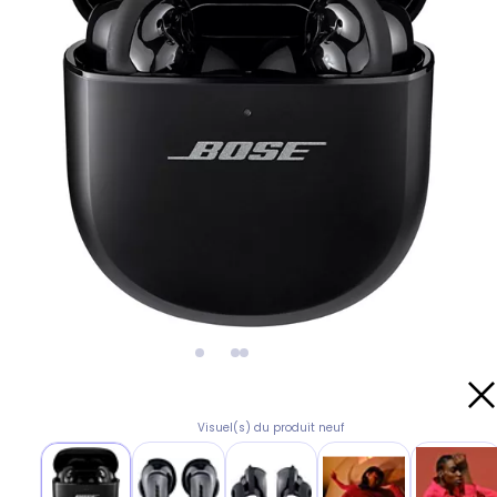
Visuel(s) du produit neuf