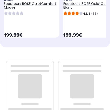
Ecouteurs BOSE QuietComfort
Ecouteurs BOSE QuietComf
Mauve
Blanc
4.1/5
(68)
currentPrice
currentPrice
199,99€
199,99€