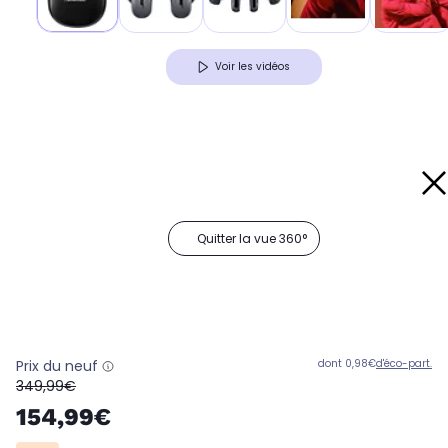
Voir les vidéos
Quitter la vue 360°
Prix du neuf
dont 0,98€
d'éco-part.
oldPrice
349,99€
154,99€