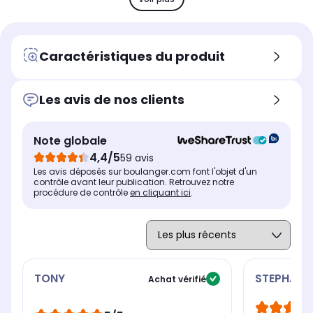
Résistance
Rés
Résistance
Pluie, eau
-
Pluie, eau
PF contrôle
PF 
PF contrôle
Caractéristiques du produit
Contrôlez les appels et la
Con
Contrôlez les appels et la
musique
mu
musique
Les avis de nos clients
Confort d'écoute
Con
Confort d'écoute
semi intra-auriculaire
sem
intra-auriculaire
Autonomie totale
Aut
Autonomie totale
Note globale
jusqu'à 30h
ju
jusqu'à 24h
4,4/5
59 avis
Autonomie des écouteurs
Aut
Autonomie des écouteurs
Les avis déposés sur boulanger.com font l'objet d'un
jusqu'à 6h
ju
jusqu'à 6h
contrôle avant leur publication. Retrouvez notre
procédure de contrôle
en cliquant ici
.
Temps de charge des écouteurs
Tem
Temps de charge des écouteurs
Non concerné
No
2h
TONY
STEPHANIE
Achat vérifié