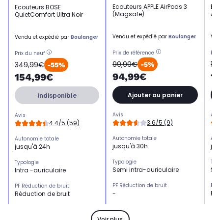
Ecouteurs APPLE AirPods 3
Eco
Ecouteurs BOSE
(Magsafe)
AN
QuietComfort Ultra Noir
Vendu et expédié par
Boulanger
Ven
Vendu et expédié par
Boulanger
Prix de référence
Pri
Prix du neuf
99,99€
13
349,99€
-5%
-55%
94,99€
1
154,99€
Ajouter au panier
indisponible
Avis
Avi
Avis
3.6/5 (9)
4.4/5 (59)
Autonomie totale
Aut
Autonomie totale
jusqu'à 30h
ju
jusqu'à 24h
Typologie
Typ
Typologie
Semi intra-auriculaire
Sem
Intra -auriculaire
PF Réduction de bruit
PF 
PF Réduction de bruit
-
Réd
Réduction de bruit
Kit mains libres
Kit
Kit mains libres
Oui
Ou
Oui
Voir plus