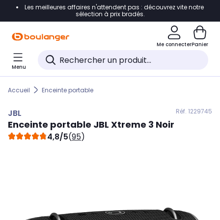
Les meilleures affaires n'attendent pas : découvrez vite notre
Accéder directement à la navigation
sélection à prix bradés.
Accéder directement au contenu
Me connecter
Panier
Accéder directement au pied de page
Menu
Accéder directement au chatbot
Accueil
Enceinte portable
Réf. 122
9745
JBL
Enceinte portable
JBL
Xtreme 3 Noir
4,8/5
(
95
)