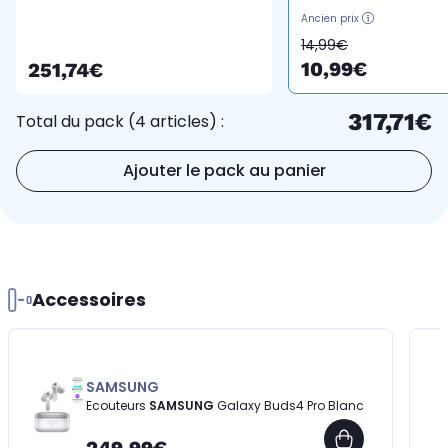
compatible iPhone 16 15
Ancien prix
14 13 12 Pro Max
14,99€
Samsung iPad Pro
10,99€
251,74€
317,71€
Total du pack (4 articles) :
Ajouter le pack au panier
Accessoires
SAMSUNG
Ecouteurs
SAMSUNG
Galaxy Buds4 Pro Blanc
249,99€