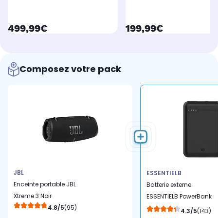
currentPrice
currentPrice
499,99€
199,99€
Composez votre pack
JBL
ESSENTIELB
Enceinte portable JBL
Batterie externe
Xtreme 3 Noir
ESSENTIELB PowerBank
4.8/5
(95)
10000 MAH USBC NOIR
4.3/5
(143)