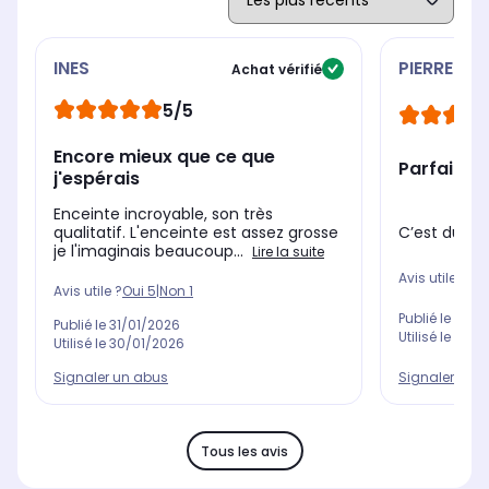
INES
PIERRE
Achat vérifié
5/5
Encore mieux que ce que
Parfait
j'espérais
Enceinte incroyable, son très
qualitatif. L'enceinte est assez grosse
C’est du JBL
je l'imaginais beaucoup...
Lire la suite
Avis utile ?
Oui
Avis utile ?
Oui
5
|
Non
1
Publié le
25/0
Publié le
31/01/2026
Utilisé le
23/1
Utilisé le
30/01/2026
Signaler un abus
Signaler un 
Tous les avis