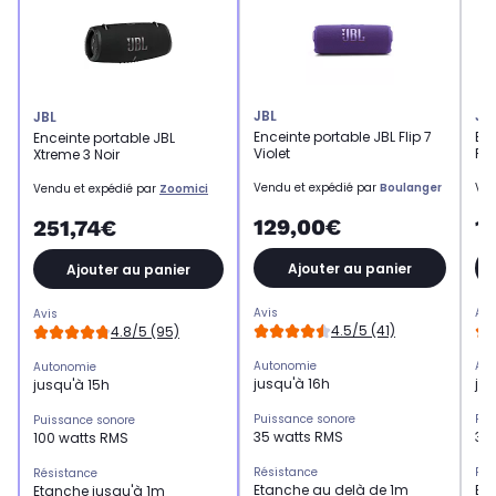
JBL
JB
JBL
Enceinte portable JBL Flip 7
Enc
Enceinte portable JBL
Violet
Ro
Xtreme 3 Noir
Vendu et expédié par
Boulanger
Ven
Vendu et expédié par
Zoomici
129,00€
1
251,74€
Ajouter au panier
Ajouter au panier
Avis
Avi
Avis
4.5/5 (41)
4.8/5 (95)
Autonomie
Aut
Autonomie
jusqu'à 16h
jus
jusqu'à 15h
Puissance sonore
Pui
Puissance sonore
35 watts RMS
35
100 watts RMS
Résistance
Rés
Résistance
Etanche au delà de 1m
Et
Etanche jusqu'à 1m