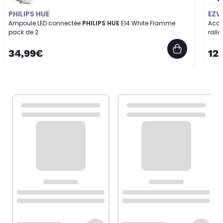
PHILIPS HUE
EZV
Ampoule LED connectée
PHILIPS HUE
E14 White Flamme
Acce
pack de 2
rall
34,99€
12