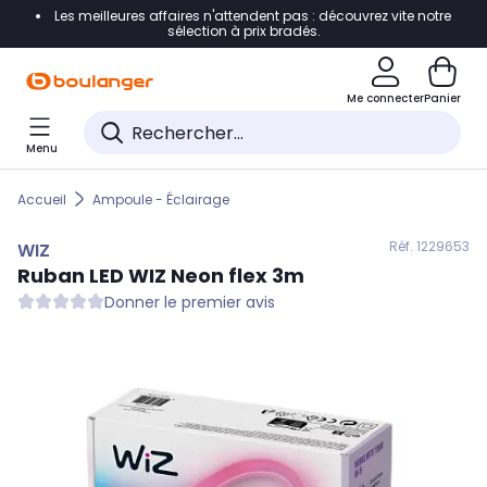
Les meilleures affaires n'attendent pas : découvrez vite notre
Accéder directement à la navigation
sélection à prix bradés.
Accéder directement au contenu
Me connecter
Panier
Accéder directement au pied de page
Menu
Accéder directement au chatbot
Accueil
Ampoule - Éclairage
Réf. 122
9653
WIZ
Ruban LED
WIZ
Neon flex 3m
Donner le premier avis