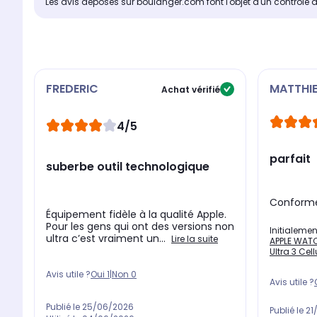
Les avis déposés sur boulanger.com font l'objet d'un contrôle 
FREDERIC
MATTHI
Achat vérifié
4/5
parfait
suberbe outil technologique
Conforme
Équipement fidèle à la qualité Apple.
Pour les gens qui ont des versions non
Initialemen
ultra c’est vraiment un...
Lire la suite
APPLE WATC
Ultra 3 Cell
Avis utile ?
Oui
1
|
Non
0
Avis utile ?
Publié le
25/06/2026
Publié le
21