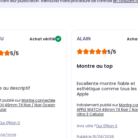
avant leur publication. Retrouvez notre procédure de contrôle
en cliquant i
EU
ALAIN
Achat vérifié
Achat
5/5
5/5
Montre au top
Excellente montre fiable et
 au descriptif
esthétique comme tous les 
Apple
t publié sur
Montre connectée
Initialement publié sur
Montre co
H 49mm Tit Noir / Noir Ocean
APPLE WATCH 49mm Tit Noir / No
ular
Ultra 3 Cellular
Oui
0
|
Non
0
Avis utile ?
Oui
0
|
Non
0
/06/2026
Publié le
15/06/2026