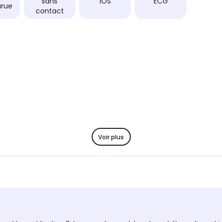
sans
iOS
ECG
urue
contact
Voir plus