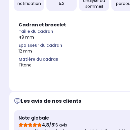
analyse du
notification
5.3
parco
sommeil
Cadran et bracelet
Taille du cadran
49 mm
Epaisseur du cadran
12 mm
Matière du cadran
Titane
Les avis de nos clients
Note globale
4,8/5
16 avis