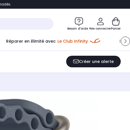
bradés.
e
Accéder directement au chatbot
Besoin d'aide ?
Me connecter
Panier
Réparer en illimité avec
Le Club Infinity
Econ
Créer une alerte