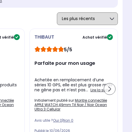
ci
.
THIBAUT
E
 vérifié
Achat vérifié
5/5
Parfaite pour mon usage
p
a
Achetée en remplacement d’une
Ét
produits
séries 10 GPS, elle est plus grosse mais
me
ne gêne pas et n’est pas...
ce
Lire la suite
nnectée
Initialement publié sur
Montre connectée
In
ir Ocean
APPLE WATCH 49mm Tit Noir / Noir Ocean
AP
Ultra 3 Cellular
Ul
Avis utile ?
Oui
0
|
Non
0
Av
Publié le
10/06/2026
Pu