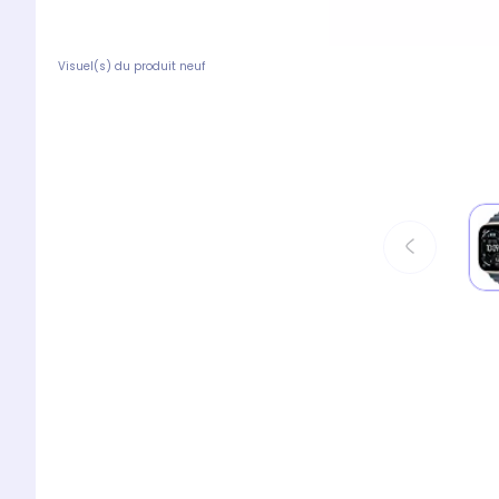
Visuel(s) du produit neuf