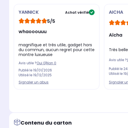
YANNICK
AICHA
Achat vérifié
5/5
whaooouuu
Aïcha
magnifique et très utile, gadget hors
Très belle
du commun, aucun regret pour cette
montre luxueuse
Avis utile ?
Avis utile ?
Oui
0
|
Non
0
Publié le
24
Publié le
19/01/2026
Utilisé le
19
Utilisé le
19/12/2025
Signaler u
Signaler un abus
Contenu du carton