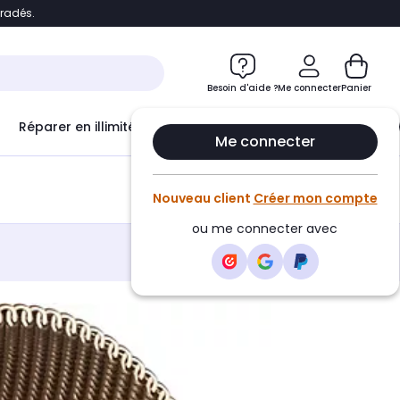
bradés.
e
Accéder directement au chatbot
Besoin d'aide ?
Me connecter
Panier
Réparer en illimité avec
Le Club Infinity
Econ
Me connecter
Créer une alerte
Nouveau client
Créer mon compte
ou me connecter avec