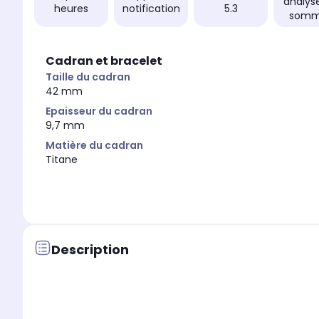
analys
heures
notification
5.3
somm
Cadran et bracelet
Taille du cadran
42 mm
Epaisseur du cadran
9,7 mm
Matière du cadran
Titane
Description