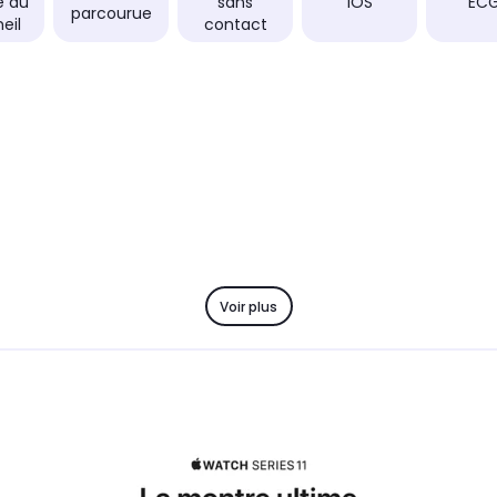
e du
sans
iOS
EC
parcourue
eil
contact
Voir plus