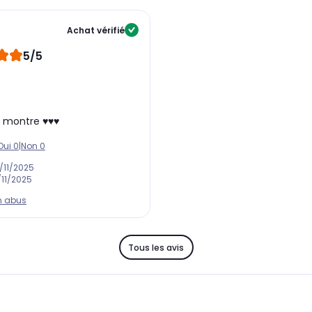
Achat vérifié
5/5
 montre ♥️♥️♥️
Oui
0
|
Non
0
/11/2025
/11/2025
n abus
Tous les avis