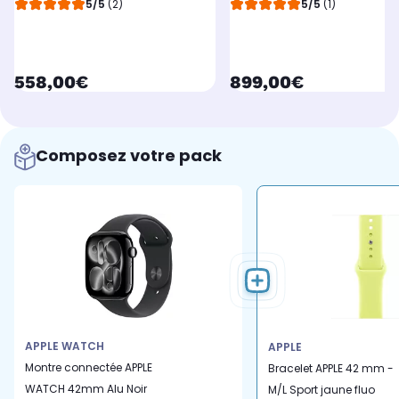
5/5
(2)
5/5
(1)
currentPrice
currentPrice
558,00€
899,00€
Composez votre pack
APPLE WATCH
APPLE
Montre connectée APPLE
Bracelet APPLE 42 mm -
WATCH 42mm Alu Noir
M/L Sport jaune fluo