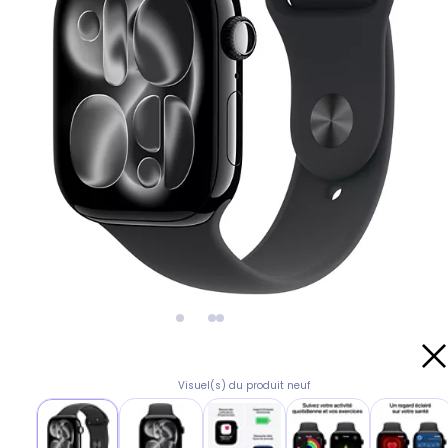
Visuel(s) du produit neuf