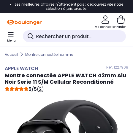
Les meilleures affaires n'attendent pas : découvrez vite notre
Accéder directement à la navigation
sélection à prix bradés.
Accéder directement au contenu
Me connecter
Panier
Accéder directement au pied de page
Menu
Accéder directement au chatbot
Accueil
Montre connectée homme
Réf. 122
7908
APPLE WATCH
Montre connectée
APPLE WATCH
42mm Alu
Noir Serie 11 S/M Cellular Reconditionné
5/5
(
2
)