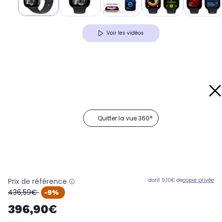
Voir les vidéos
Quitter la vue 360°
Prix de référence
dont 9,10€ de
copie privée
oldPrice
436,59€
-9%
396,90€