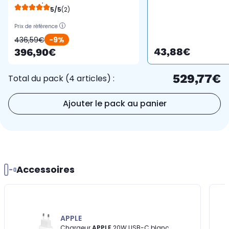
Serie 11 S/M Cellular
5/5
(2)
Prix de référence
436,59€
-9%
43,88€
396,90€
529,77€
Total du pack (4 articles) :
Ajouter le pack au panier
Accessoires
APPLE
Chargeur
APPLE
20W USB-C blanc