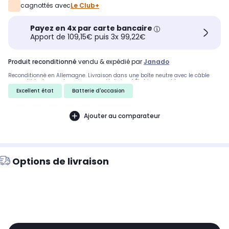
cagnottés avec
Le Club+
Payez en 4x par carte bancaire
Apport de 109,15€ puis 3x 99,22€
produit reconditionné
vendu & expédié par
Janado
Reconditionné en Allemagne. Livraison dans une boîte neutre avec le câble
compatible. Aucun choc ni rayure – état visuel État impeccable.
Excellent état
Batterie d'occasion
Ajouter au comparateur
Options de livraison