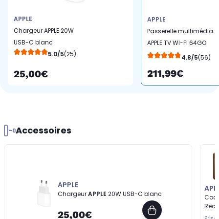
APPLE
APPLE
Chargeur APPLE 20W
Passerelle multimédia
USB-C blanc
APPLE TV WI-FI 64GO
5.0/5
(25)
2022
4.8/5
(56)
211,99€
25,00€
Accessoires
APPLE
APP
Chargeur
APPLE
20W USB-C blanc
Coq
Reco
25,00€
Prix d