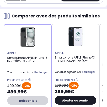
Comparer avec des produits similaires
APPLE
AP
APPLE
Smartphone APPLE iPhone 13
Sm
Smartphone APPLE iPhone 15
5G 128Go Noir Bon État -
15P
Noir 128Go Bon État -
Ne
Vendu et expédié par
Boulanger
Ven
Vendu et expédié par
Boulanger
Prix de référence
Pri
Prix de référence
299,99€
12
499,99€
-3%
-2%
289,99€
6
489,99€
Ajouter au panier
indisponible