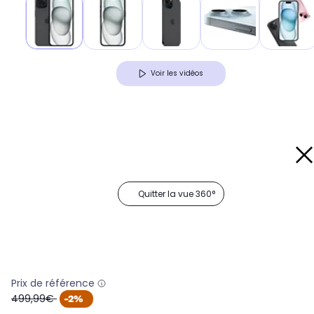
Voir les vidéos
Quitter la vue 360°
Prix de référence
oldPrice
499,99€
-2%