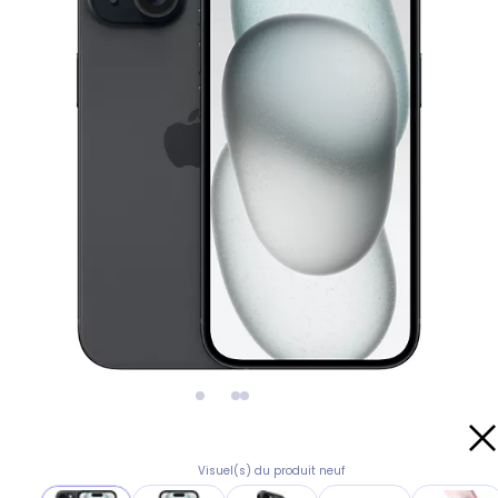
Visuel(s) du produit neuf