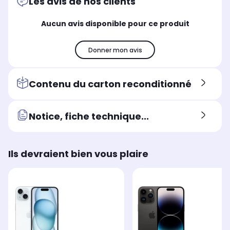
Les avis de nos clients
2532 x 1170 pixels
255
2556 x 1179 pixels
Aucun avis disponible pour ce produit
Type d'écran
Typ
Type d'écran
Plat
Pla
Plat
Technologie de l'écran
Tec
Technologie de l'écran
Donner mon avis
Super Retina XDR
Su
OLED
Contenu du carton reconditionné
Notice, fiche technique...
Ils devraient bien vous plaire