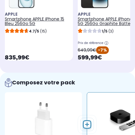
APPLE
APPLE
Smartphone APPLE iPhone 15
Smartphone APPLE iPhone 1
Bleu 256Go 5G
5G 256Go Graphite Batteri
Neuve
4.7/5
(15)
1/5
(3)
Prix de référence
oldPrice
649,99€
-7%
currentPrice
currentPrice
835,99€
599,99€
Composez votre pack