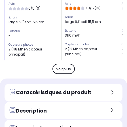
Avis
Avi
Avis
3.8/5 (13)
0/5 (0)
Ecran
Ecr
Ecran
large 6,1" soit 15,5 cm
lar
large 6,1" soit 15,5 cm
Batterie
Bat
Batterie
3110 mAh
No
-
Capteurs photos
Cap
Capteurs photos
2 (12 MP en capteur
2 (
2 (48 MP en capteur
principal)
pri
principal)
Mémoire RAM
Mé
Mémoire RAM
4 Go
4 
6 Go
Voir plus
Processeur
Pro
Processeur
Puce A15
Puc
Puce A16 Bionic
Résolution
Rés
Résolution
Caractéristiques du produit
12 mégapixels
48
48 mégapixels+ 12
mé
mégapixels
Taille de l'écran (diagonale, en
Tai
Description
Taille de l'écran (diagonale, en
pouces)
pou
pouces)
6,1" soit 15,5 cm
6,1
6,1" soit 15,5 cm
Résolution de l'écran
Rés
Résolution de l'écran