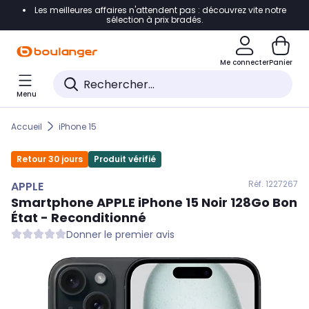
Les meilleures affaires n'attendent pas : découvrez vite notre
Accéder directement à la navigation
sélection à prix bradés.
Accéder directement au contenu
Me connecter
Panier
Accéder directement au pied de page
Menu
Accéder directement au chatbot
Accueil
iPhone 15
Retour 30 jours
Produit vérifié
Réf. 122
7267
APPLE
Smartphone
APPLE
iPhone 15 Noir 128Go Bon
État - Reconditionné
Donner le premier avis