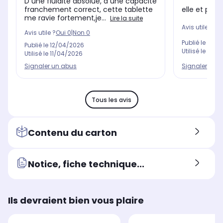
D une fluidité absolue, d une capacité
elle et parf
franchement correct, cette tablette
me ravie fortement,je...
Lire la suite
Avis utile ?
Oui
Avis utile ?
Oui
0
|
Non
0
Publié le
02/1
Publié le
12/04/2026
Utilisé le
28/1
Utilisé le
11/04/2026
Signaler un 
Signaler un abus
Tous les avis
Contenu du carton
Notice, fiche technique...
Ils devraient bien vous plaire