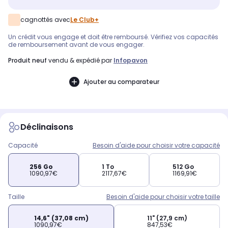
cagnottés avec
Le Club+
Un crédit vous engage et doit être remboursé. Vérifiez vos capacités
de remboursement avant de vous engager.
produit neuf
vendu & expédié par
Infopavon
Ajouter au comparateur
Déclinaisons
Capacité
Besoin d'aide pour choisir votre capacité
256 Go
1 To
512 Go
1090,97€
2117,67€
1169,91€
Taille
Besoin d'aide pour choisir votre taille
14,6" (37,08 cm)
11" (27,9 cm)
1090,97€
847,53€