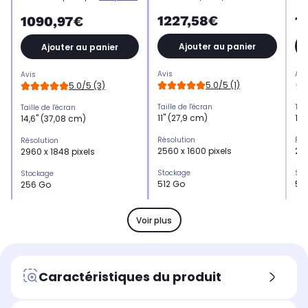
1227,58€
1
1090,97€
Ajouter au panier
Ajouter au panier
Avis
Avi
Avis
5.0/5 (1)
5.0/5 (3)
Taille de l'écran
Tail
Taille de l'écran
11" (27,9 cm)
12,
14,6" (37,08 cm)
Résolution
Rés
Résolution
2560 x 1600 pixels
280
2960 x 1848 pixels
Stockage
Sto
Stockage
512 Go
51
256 Go
Mémoire vive
Mém
Mémoire vive
12 Go
12
12 Go
Voir plus
Capteur photo
Cap
Capteur photo
2 (13 MP en capteur
2 (
2 (13 MP en capteur
principal)
pri
principal)
Caractéristiques du produit
Autonomie
Aut
Autonomie
8400 mAh
10
11 600 mAh