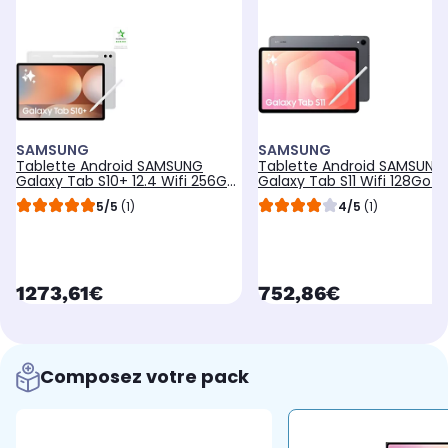
SAMSUNG
SAMSUNG
Tablette Android SAMSUNG
Tablette Android SAMSUNG
Galaxy Tab S10+ 12.4 Wifi 256Go
Galaxy Tab S11 Wifi 128Go Gr
Silver avec Galaxy IA
avec Galaxy IA
5/5
(1)
4/5
(1)
currentPrice
currentPrice
1273,61€
752,86€
Composez votre pack