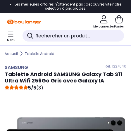
Les meilleures affaires n'attendent pas : découvrez vite notre
Accéder directement à la navigation
sélection à prix bradés.
Accéder directement au contenu
Me connecter
Panier
Accéder directement au pied de page
Menu
Accéder directement au chatbot
Accueil
Tablette Android
Réf. 122
7040
SAMSUNG
Tablette Android
SAMSUNG
Galaxy Tab S11
Ultra Wifi 256Go Gris avec Galaxy IA
5/5
(
3
)