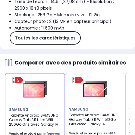
Taille de l'écran : 14,6" (37,08 cm) - Résolution :
2960 x 1848 pixels
Stockage : 256 Go - Mémoire vive : 12 Go
Capteur photo : 2 (13 MP en capteur principal)
Autonomie : 11 600 mAh
Toutes les caractéristiques
Comparer avec des produits similaires
SAMSUNG
SA
SAMSUNG
Tablette Android SAMSUNG
Ta
Tablette Android SAMSUNG
Galaxy Tab S11 Wifi 512Go
Gal
Galaxy Tab S11 Ultra Wifi
Gris avec Galaxy IA
51
256Go Gris avec Galaxy IA
Vendu et expédié par
2KINGS
Ven
Vendu et expédié par
Infopavon