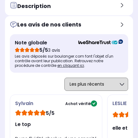
Autonomie en heures
Aut
Description
Autonomie en heures
jusqu'à 18 heures
-
-
Taille
Tail
Taille
Les avis de nos clients
11" (27,9 cm)
12,
14,6" (37,08 cm)
Résolution de l'écran
Rés
Résolution de l'écran
2560 x 1600 pixels
280
2960 x 1848 pixels
Note globale
Mémoire vive (RAM)
Mém
Mémoire vive (RAM)
5/5
3 avis
12 Go
12
12 Go
Les avis déposés sur boulanger.com font l'objet d'un
contrôle avant leur publication. Retrouvez notre
procédure de contrôle
en cliquant ici
.
Sylvain
LESLIE
Achat vérifié
5/5
Le top
elle et pa