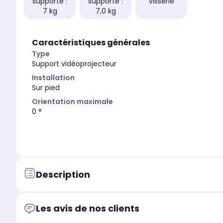
supporté :
supporté :
Visserie
7 kg
7,0 kg
Caractéristiques générales
Type
Support vidéoprojecteur
Installation
Sur pied
Orientation maximale
0 °
Description
Les avis de nos clients