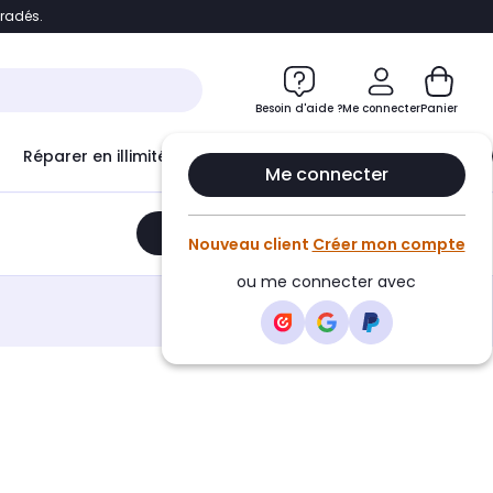
bradés.
e
Accéder directement au chatbot
Besoin d'aide ?
Me connecter
Panier
Réparer en illimité avec
Le Club Infinity
Econ
Me connecter
Ajouter au panier
•
395,00€
Nouveau client
Créer mon compte
ou me connecter avec