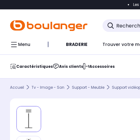
Les
Accéder directement à la navigation
Accéder direct
Menu
BRADERIE
Trouver votre m
Caractéristiques
Avis clients
Accessoires
Accueil
Tv - Image - Son
Support - Meuble
Support vidéop