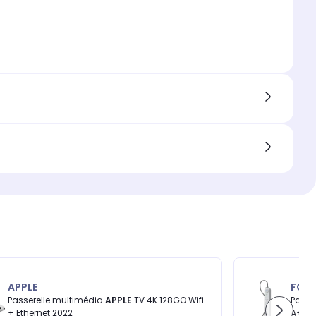
APPLE
FOR
Passerelle multimédia
APPLE
TV 4K 128GO Wifi
Paraf
+ Ethernet 2022
A+C 8