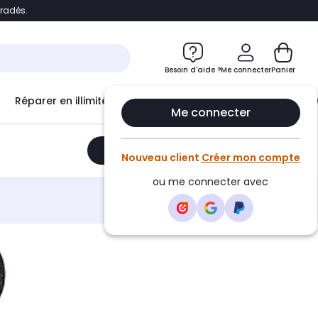
bradés.
e
Accéder directement au chatbot
Besoin d'aide ?
Me connecter
Panier
Réparer en illimité avec
Le Club Infinity
Econ
Me connecter
Ajouter au panier
•
599,00€
Nouveau client
Créer mon compte
ou me connecter avec