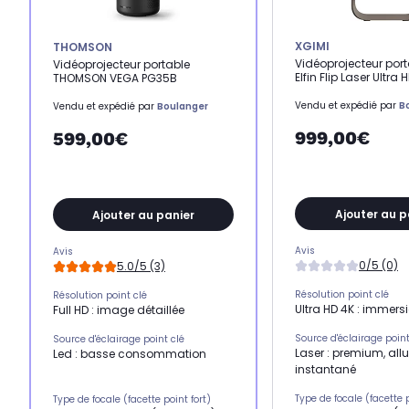
XGIMI
THOMSON
Vidéoprojecteur port
Vidéoprojecteur portable
Elfin Flip Laser Ultra 
THOMSON VEGA PG35B
Vendu et expédié par
B
Vendu et expédié par
Boulanger
999,00€
599,00€
Ajouter au p
Ajouter au panier
Avis
Avis
0/5 (0)
5.0/5 (3)
Résolution point clé
Résolution point clé
Ultra HD 4K : immersi
Full HD : image détaillée
Source d'éclairage point
Source d'éclairage point clé
Laser : premium, al
Led : basse consommation
instantané
Type de focale (facette p
Type de focale (facette point fort)