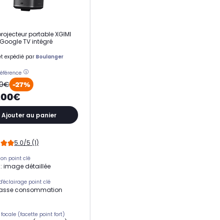
rojecteur portable XGIMI
Google TV intégré
t expédié par
Boulanger
référence
00€
-27%
,00€
Ajouter au panier
5.0/5 (1)
ion point clé
 : image détaillée
d'éclairage point clé
 basse consommation
focale (facette point fort)