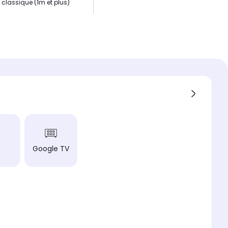
 classique (1m et plus)
ité (en lumens ISO)
V point clé
 TV
riat audio point clé
 incluse point clé
e incluse
ag
e de projection
Google TV
 standard : idéal pour une
lation permanente au
d ou en fond de pièce.
ite un recul de plusieurs
 pour projeter l'image
ogie