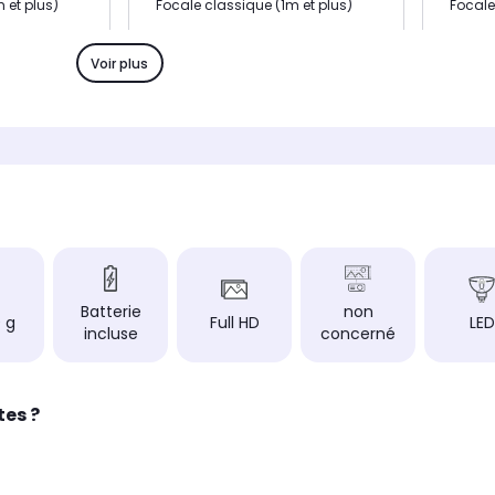
 et plus)
Focale classique (1m et plus)
Focale
ISO)
Luminosité (en lumens ISO)
Luminos
-
-
Voir plus
Smart TV point clé
Smart T
Smart TV
Smart
clé
Partenariat audio point clé
Partena
n
-
-
é
Batterie incluse point clé
Batterie
-
Batteri
Input Lag
Input L
-
-
Distance de projection
Distanc
Batterie
non
 g
Full HD
LED
éal pour une
Focale standard : idéal pour une
Focale
incluse
concerné
ente au
installation permanente au
instal
de pièce.
plafond ou en fond de pièce.
plafon
e plusieurs
Nécessite un recul de plusieurs
Nécess
 l'image
mètres pour projeter l'image
mètres
tes ?
Technologie
Technol
DLP
DLP