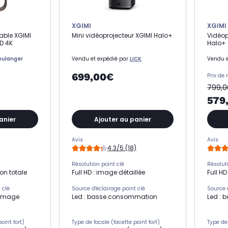
XGIMI
XGIMI
able XGIMI
Mini vidéoprojecteur XGIMI Halo+
Vidéop
HD 4K
Halo+ 
oulanger
Vendu et expédié par
LICK
Vendu e
699,00€
Prix de 
799,
579
anier
Ajouter au panier
Avis
Avis
4.3/5 (18)
Résolution point clé
Résolut
on totale
Full HD : image détaillée
Full HD
 clé
Source d'éclairage point clé
Source 
lumage
Led : basse consommation
Led :
oint fort)
Type de focale (facette point fort)
Type de 