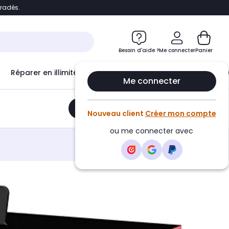
bradés.
e
Accéder directement au chatbot
Besoin d'aide ?
Me connecter
Panier
Réparer en illimité avec
Le Club Infinity
Econ
Me connecter
Ajouter au panier
•
39,99€
Nouveau client
Créer mon compte
ou me connecter avec