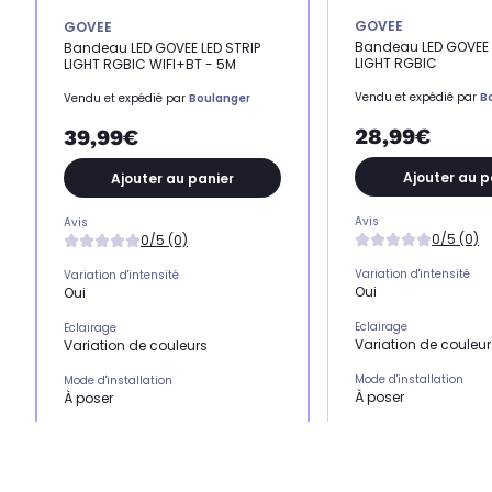
GOVEE
GOVEE
Bandeau LED GOVEE 
Bandeau LED GOVEE LED STRIP
LIGHT RGBIC
LIGHT RGBIC WIFI+BT - 5M
Vendu et expédié par
B
Vendu et expédié par
Boulanger
28,99€
39,99€
Ajouter au p
Ajouter au panier
Avis
Avis
0/5 (0)
0/5 (0)
Variation d'intensité
Variation d'intensité
Oui
Oui
Eclairage
Eclairage
Variation de couleur
Variation de couleurs
Mode d'installation
Mode d'installation
À poser
À poser
Classe énergétique
Classe énergétique
G
G
Créez votre ambiance
Créez votre ambiance