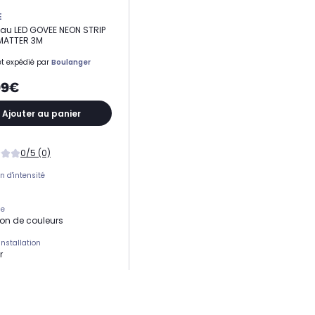
E
u LED GOVEE NEON STRIP
MATTER 3M
t expédié par
Boulanger
99€
Ajouter au panier
0/5 (0)
n d'intensité
ge
ion de couleurs
installation
r
énergétique
otre ambiance