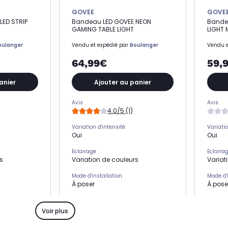
GOVEE
GOVE
LED STRIP
Bandeau LED GOVEE NEON
Bandea
GAMING TABLE LIGHT
LIGHT 
oulanger
Vendu et expédié par
Boulanger
Vendu e
64,99€
59,
anier
Ajouter au panier
Avis
Avis
4.0/5 (1)
Variation d'intensité
Variatio
Oui
Oui
Eclairage
Eclaira
s
Variation de couleurs
Variat
Mode d'installation
Mode d'
À poser
À pose
Classe énergétique
Classe 
G
G
Voir plus
Créez votre ambiance
Créez v