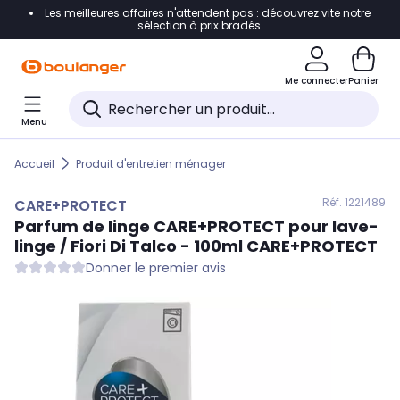
Les meilleures affaires n'attendent pas : découvrez vite notre
Accéder directement à la navigation
sélection à prix bradés.
Accéder directement au contenu
Me connecter
Panier
Accéder directement au pied de page
Menu
Accéder directement au chatbot
Accueil
Produit d'entretien ménager
Réf. 122
1489
CARE+PROTECT
Parfum de linge CARE+PROTECT pour lave-
linge / Fiori Di Talco - 100ml
CARE+PROTECT
Donner le premier avis