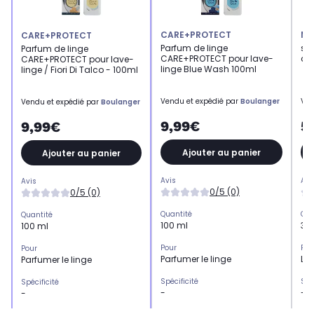
CARE+PROTECT
MI
CARE+PROTECT
Parfum de linge
sa
Parfum de linge
CARE+PROTECT pour lave-
ch
CARE+PROTECT pour lave-
linge Blue Wash 100ml
linge / Fiori Di Talco - 100ml
Vendu et expédié par
Boulanger
Ven
Vendu et expédié par
Boulanger
9,99€
5
9,99€
Ajouter au panier
Ajouter au panier
Avis
Avi
Avis
0/5 (0)
0/5 (0)
Quantité
Qua
Quantité
100 ml
3 p
100 ml
Pour
Pou
Pour
Parfumer le linge
Lav
Parfumer le linge
Spécificité
Spé
Spécificité
-
-
-