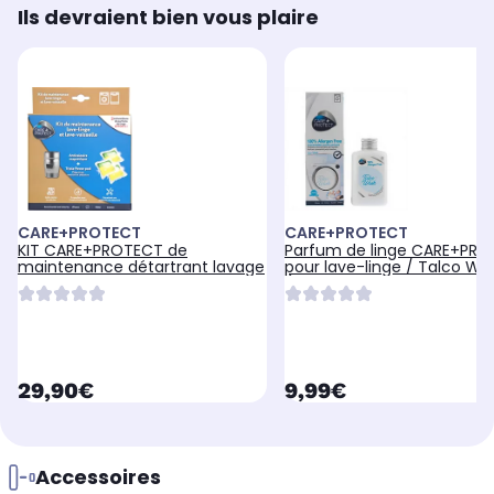
Ils devraient bien vous plaire
CARE+PROTECT
CARE+PROTECT
KIT CARE+PROTECT de
Parfum de linge CARE+PR
maintenance détartrant lavage
pour lave-linge / Talco Wa
(Testé derm
currentPrice
currentPrice
29,90€
9,99€
Accessoires