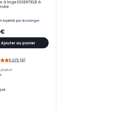
ir à linge ESSENTIELB à
endre
t expédié par
Boulanger
9€
Ajouter au panier
5.0/5 (8)
 produit
r
que
é - Contenance
e son linge