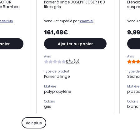
PACTOR
Panier à linge JOSEPH JOSEPH 60
Etendo
ble Bambou
litres gris
suspr
pasPlus
Vendu et expédié par
Zoomici
Vendu e
161,48€
9,9
anier
Ajouter au panier
Avis
Avis
0/5 (0)
Type de produit
Type de
Panier à linge
Séchoi
Matière
Matière
polypropylène
plasti
Coloris
Coloris
gris
blanc
Capacité - Contenance
Capacit
-
-
Voir plus
Usage
Usage
Ranger son linge
Etendr