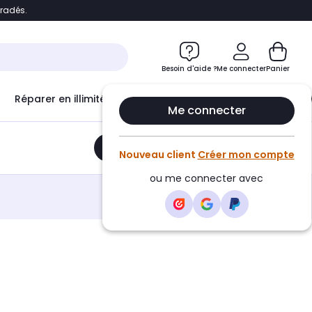
bradés.
e
Accéder directement au chatbot
Besoin d'aide ?
Me connecter
Panier
Réparer en illimité avec
Le Club Infinity
Econ
Me connecter
Ajouter au panier
•
22,99€
Nouveau client
Créer mon compte
ou me connecter avec