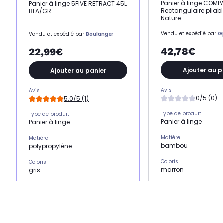
Panier à linge COM
Panier à linge 5FIVE RETRACT 45L
Rectangulaire plia
BLA/GR
Nature
Vendu et expédié par
G
Vendu et expédié par
Boulanger
42,78€
22,99€
Ajouter au p
Ajouter au panier
Avis
Avis
0/5 (0)
5.0/5 (1)
Type de produit
Type de produit
Panier à linge
Panier à linge
Matière
Matière
bambou
polypropylène
Coloris
Coloris
marron
gris
Capacité - Contenance
Capacité - Contenance
-
45,00 L
Usage
Usage
Ranger son linge
Ranger son linge