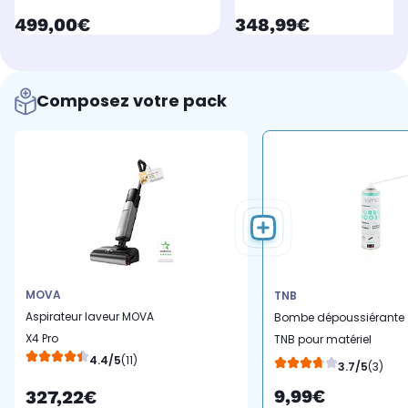
currentPrice
currentPrice
499,00€
348,99€
Composez votre pack
MOVA
TNB
Aspirateur laveur MOVA
Bombe dépoussiérante
X4 Pro
TNB pour matériel
4.4/5
(11)
informatique
3.7/5
(3)
9,99€
327,22€