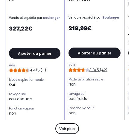
Ed
Vendu et expédié par
Boulanger
Ven
Vendu et expédié par
Boulanger
219,99€
327,22€
Anc
42
2
Ajouter au panier
Ajouter au panier
Avis
Avi
Avis
3.8/5 (42)
4.4/5 (11)
Mode aspiration seule
Mod
Mode aspiration seule
Non
Ou
Oui
Lavage sol
Lav
Lavage sol
eau froide
eau
eau chaude
Fonction vapeur
Fon
Fonction vapeur
non
no
non
Puissance d'aspiration
Pui
Puissance d'aspiration
non communiqué
no
non communiqué
Voir plus