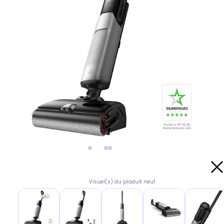
Visuel(s) du produit neuf