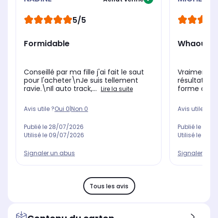
5/5
Formidable
Whaouhhh
Conseillé par ma fille j'ai fait le saut
Vraiment es
pour l'acheter\nJe suis tellement
résultat ! A
ravie.\nIl auto track,...
forme de 'l
Lire la suite
Avis utile ?
Oui
0
|
Non
0
Avis utile ?
Oui
Publié le
28/07/2026
Publié le
18/0
Utilisé le
09/07/2026
Utilisé le
27/0
Signaler un abus
Signaler un 
Tous les avis