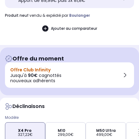
Apport de 89,99€ puis 3x 81,8€
produit neuf
vendu & expédié par
Boulanger
Ajouter au comparateur
Offre du moment
Offre Club Infinity
Jusqu'à
90€
cagnottés
nouveaux adhérents
Déclinaisons
Modèle
X4 Pro
M10
M50 Ultra
327,22€
299,00€
499,00€