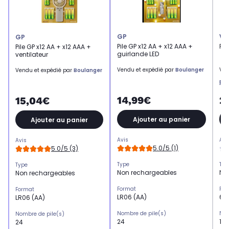
GP
VA
GP
Pile GP x12 AA + x12 AAA +
Pil
Pile GP x12 AA + x12 AAA +
guirlande LED
ventilateur
Vendu et expédié par
Boulanger
Ven
Vendu et expédié par
Boulanger
Bur
14,99€
2
15,04€
Ajouter au panier
Ajouter au panier
Avis
Avi
Avis
5.0/5 (1)
5.0/5 (3)
Type
Typ
Type
Non rechargeables
No
Non rechargeables
Format
For
Format
LR06 (AA)
6LF
LR06 (AA)
Nombre de pile(s)
Nom
Nombre de pile(s)
24
1
24