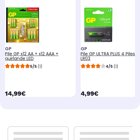
GP
GP
Pile GP x12 AA + x12 AAA +
Pile GP ULTRA PLUS 4 Piles 
guirlande LED
LR03
5/5
(1)
4/5
(1)
currentPrice
currentPrice
14,99€
4,99€