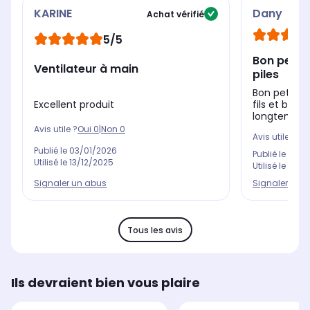
KARINE
Dany
Achat vérifié
5/5
Bon petit 
Ventilateur à main
piles
Bon petit ve
Excellent produit
fils et bonn
longtemps s
Avis utile ?
Oui
0
|
Non
0
Avis utile ?
Oui
Publié le
03/01/2026
Publié le
13/0
Utilisé le
13/12/2025
Utilisé le
21/0
Signaler un abus
Signaler un 
Tous les avis
Ils devraient bien vous plaire