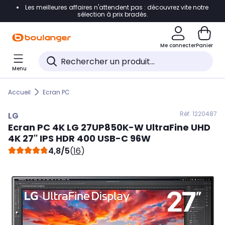
Les meilleures affaires n'attendent pas : découvrez vite notre
Accéder directement à la navigation
sélection à prix bradés.
Accéder directement au contenu
Me connecter
Panier
Accéder directement au pied de page
Menu
Accéder directement au chatbot
Accueil
Ecran PC
Réf. 122
0487
LG
Ecran PC 4K
LG
27UP850K-W UltraFine UHD
4K 27'' IPS HDR 400 USB-C 96W
4,8/5
(
16
)