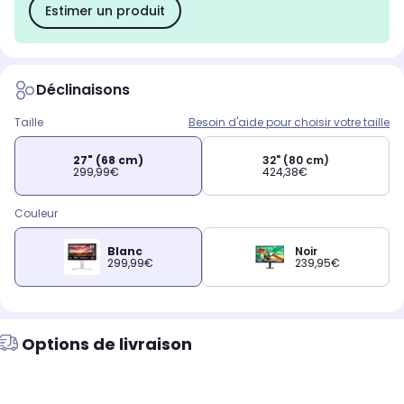
Estimer un produit
Déclinaisons
Taille
Besoin d'aide pour choisir votre taille
27" (68 cm)
32" (80 cm)
299,99€
424,38€
Couleur
Blanc
Noir
299,99€
239,95€
Options de livraison