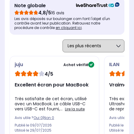
Note globale
4,8/5
16 avis
Les avis déposés sur boulanger.com font l'objet d'un
contrôle avant leur publication. Retrouvez notre
procédure de contrôle
en cliquant ici
.
juju
ILAN
Achat vérifié
4/5
Excellent écran pour MacBook
Vraiment t
Très satisfaite de cet écran, utilisé
Très exigea
avec un MacBook. Le câble USB-C
Ultrasharp) 
vers USB-C est fourni,...
de reprendre 
Lire la suite
Avis utile ?
Oui
0
|
Non
0
Avis utile ?
Oui
Publié le
09/07/2026
Publié le
07/0
Utilisé le
29/07/2025
Utilisé le
16/0