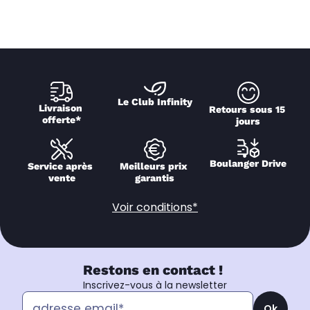
Le Club Infinity
Livraison 
Retours sous 15 
offerte*
jours
Boulanger Drive
Service après 
Meilleurs prix 
vente
garantis
Voir conditions*
Restons en contact !
Inscrivez-vous à la newsletter
Ok