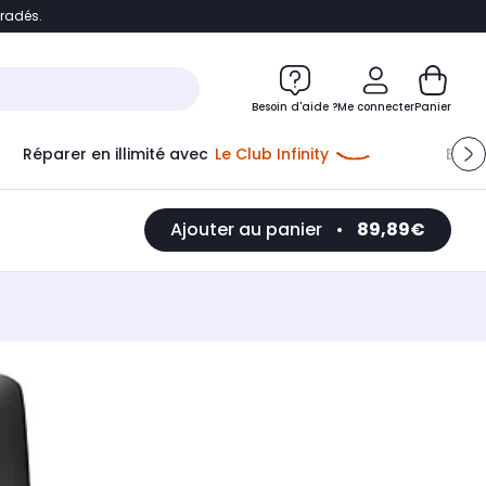
bradés.
e
Accéder directement au chatbot
Besoin d'aide ?
Me connecter
Panier
Réparer en illimité avec
Le Club Infinity
Econ
Ajouter au panier
•
89,89€