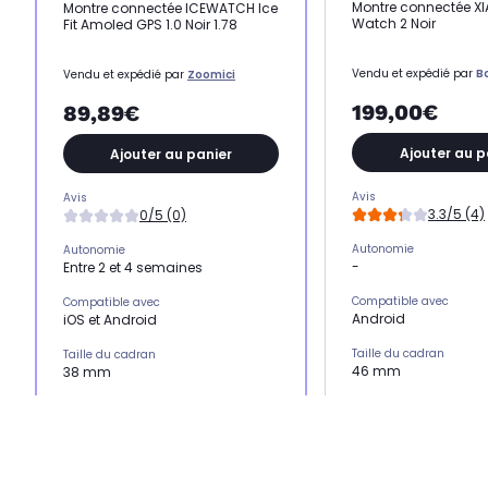
Montre connectée XI
Montre connectée ICEWATCH Ice
Watch 2 Noir
Fit Amoled GPS 1.0 Noir 1.78
Vendu et expédié par
B
Vendu et expédié par
Zoomici
199,00€
89,89€
Ajouter au p
Ajouter au panier
Avis
Avis
3.3/5 (4)
0/5 (0)
Autonomie
Autonomie
-
Entre 2 et 4 semaines
Compatible avec
Compatible avec
Android
iOS et Android
Taille du cadran
Taille du cadran
46 mm
38 mm
Matière du bracelet
Matière du bracelet
Fibre de polymère
Silicone
Suivi et analyse du so
Suivi et analyse du sommeil
Oui
Oui