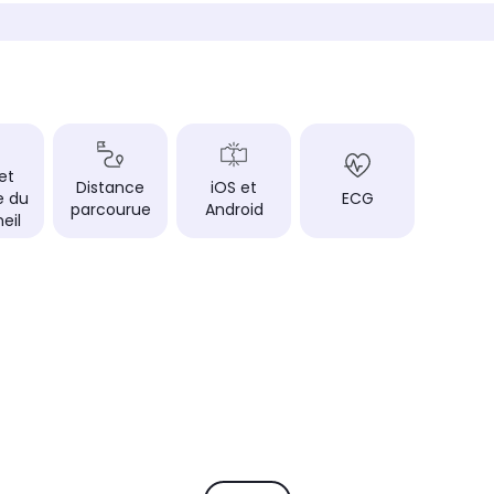
 et
Distance
iOS et
e du
ECG
parcourue
Android
eil