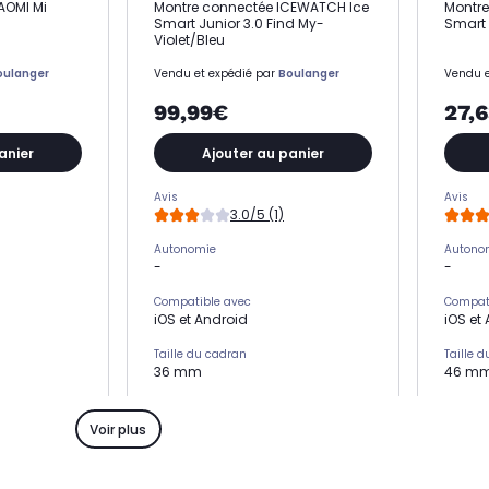
AOMI Mi
Montre connectée ICEWATCH Ice
Montre
Smart Junior 3.0 Find My-
Smart 
Violet/Bleu
oulanger
Vendu et expédié par
Boulanger
Vendu e
99,99€
27,
anier
Ajouter au panier
Avis
Avis
3.0/5 (1)
Autonomie
Autono
-
-
Compatible avec
Compat
iOS et Android
iOS et
Taille du cadran
Taille 
36 mm
46 m
Matière du bracelet
Matière
Silicone
Fibre 
Voir plus
mmeil
Suivi et analyse du sommeil
Suivi e
Oui
Oui