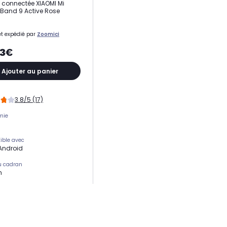
 connectée XIAOMI Mi
Band 9 Active Rose
t expédié par
Zoomici
63€
Ajouter au panier
3.8/5 (17)
mie
ible avec
 Android
du cadran
m
 du bracelet
de polymère
t analyse du sommeil