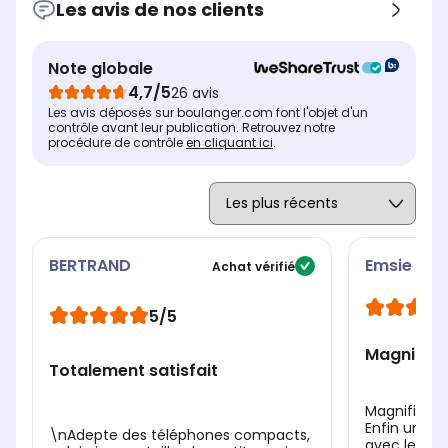
Les avis de nos clients
Résolution de l'écran
Ré
Résolution de l'écran
2772 x 1272 pixels
2
2340 x 1080 pixels
Type d'écran
Ty
Type d'écran
Note globale
Plat
Pl
Bord à bord
4,7/5
26 avis
Technologie de l'écran
Te
Technologie de l'écran
Les avis déposés sur boulanger.com font l'objet d'un
AMOLED
D
Dynamic Amoled 2X
contrôle avant leur publication. Retrouvez notre
procédure de contrôle
en cliquant ici
.
BERTRAND
Emsie
Achat vérifié
5/5
Magnifiqu
Totalement satisfait
Magnifique 
Enfin un té
\nAdepte des téléphones compacts,
avec lequel