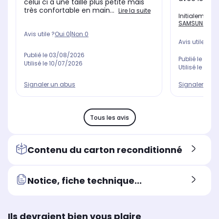
celui ci a une taille plus petite mais
très confortable en main...
Lire la suite
Initialement 
SAMSUNG Gala
Avis utile ?
Oui
0
|
Non
0
Avis utile ?
Oui
Publié le
03/08/2026
Publié le
05/0
Utilisé le
10/07/2026
Utilisé le
11/0
Signaler un abus
Signaler un 
Tous les avis
Contenu du carton reconditionné
Notice, fiche technique...
Ils devraient bien vous plaire