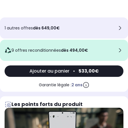
1 autres offres
dès 649,00€
9 offres reconditionnées
dès 494,00€
Ajouter au panier
•
533,00€
Garantie légale :
2 ans
Les points forts du produit