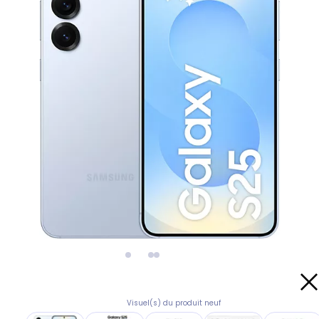
Visuel(s) du produit neuf