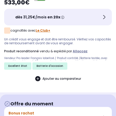
533,00€
dès
31,25€/mois
en 20x
cagnottés avec
Le Club+
Un crédit vous engage et doit être remboursé. Vérifiez vos capacités
de remboursement avant de vous engager.
produit reconditionné
vendu & expédié par
Alloccaz
Vendeur Pro leader Français labellisé / Produit contrôlé /Batterie testée, avec
capacité supérieure à 85 pourcent, adaptée à une utilisation quotidienne /
Câble de charge, extracteur sim fournis / Livraison Chronopost 24/48H gratuite.
Excellent état
Batterie d'occasion
Prix TTC, TVA non récupérable.
Ajouter au comparateur
Offre du moment
Bonus rachat