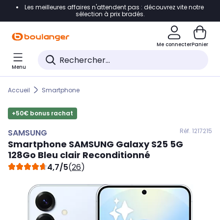
Les meilleures affaires n'attendent pas : découvrez vite notre
Accéder directement à la navigation
sélection à prix bradés.
Accéder directement au contenu
Me connecter
Panier
Accéder directement au pied de page
Menu
Accéder directement au chatbot
Accueil
Smartphone
+50€ bonus rachat
Réf. 121
7215
SAMSUNG
Smartphone
SAMSUNG
Galaxy S25 5G
128Go Bleu clair Reconditionné
4,7/5
(
26
)