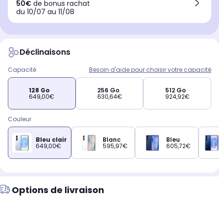
50€
de bonus rachat
du 10/07 au 11/08
Déclinaisons
Capacité
Besoin d'aide pour choisir votre capacité
128 Go
256 Go
512 Go
649,00€
630,64€
924,92€
Couleur
Bleu clair
Blanc
Bleu
649,00€
595,97€
605,72€
Options de livraison