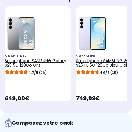
SAMSUNG
SAMSUNG
Smartphone SAMSUNG Galaxy
Smartphone SAMSUNG Gal
S25 5G 128Go Gris
S25 FE 5G 128Go Bleu Clair
4.7/5
(26)
4.6/5
(35)
currentPrice
currentPrice
649,00€
749,99€
Composez votre pack