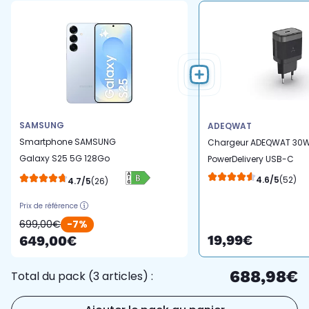
SAMSUNG
ADEQWAT
Smartphone SAMSUNG
Chargeur ADEQWAT 30
Galaxy S25 5G 128Go
PowerDelivery USB-C
Bleu clair
Noir
4.6/5
(52)
4.7/5
(26)
Prix de référence
699,00€
-7%
19,99€
649,00€
688,98€
Total du pack (3 articles) :