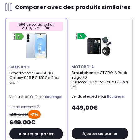
Comparer avec des produits similaires
50€
de bonus rachat
du 10/07 au 11/08
MOTOROLA
S
SAMSUNG
Smartphone MOTOROLA Pack
S
Smartphone SAMSUNG
Edge 70
G
Galaxy S25 5G 128Go Bleu
Fusion256GoFifa+buds2+Wa
clair
tch
Vendu et expédié par
Boulanger
V
Vendu et expédié par
Boulanger
449,00€
Prix de référence
699,00€
-7%
649,00€
Ajouter au panier
Ajouter au panier