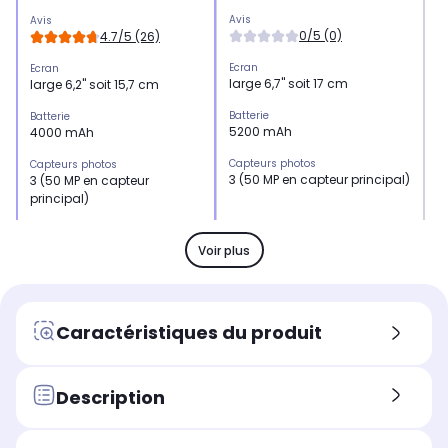
Avis
Av
Avis
0/5 (0)
4.7/5 (26)
Ecran
E
Ecran
large 6,7" soit 17 cm
l
large 6,2" soit 15,7 cm
Batterie
Ba
Batterie
5200 mAh
4
4000 mAh
Capteurs photos
C
Capteurs photos
3 (50 MP en capteur principal)
3
3 (50 MP en capteur
p
principal)
Mémoire RAM
M
Mémoire RAM
8 Go
1
12 Go
Voir plus
Processeur
P
Processeur
8 coeurs jusqu'à 2,5 GHz
8
8 coeurs jusqu'à 4,47GHz
Résolution
Ré
Résolution
Caractéristiques du produit
50 mégapixels+ 13
5
50 mégapixels+ 12
mégapixels
m
mégapixels+ 10 mégapixels
Taille de l'écran (diagonale, en
Ta
Description
Taille de l'écran (diagonale, en
pouces)
p
pouces)
6,7" soit 17 cm
6
6,2" soit 15,7 cm