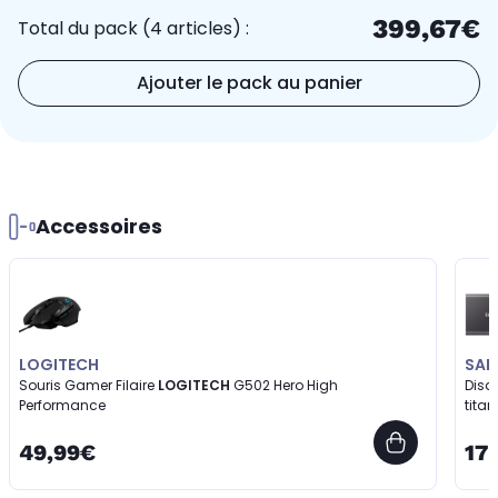
399,67€
Total du pack (4 articles) :
Ajouter le pack au panier
Accessoires
LOGITECH
SA
Souris Gamer Filaire
LOGITECH
G502 Hero High
Disq
Performance
titan
49,99€
17