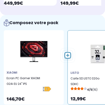
currentPrice
currentPrice
449,99€
149,99€
Composez votre pack
XIAOMI
LISTO
Ecran PC Gamer XIAOMI
Carte SD LISTO 32Go
G24i EU 24'' IPS
SDHC
4/5
(15)
12,99€
146,70€