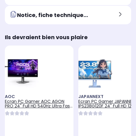
configuration matérielle
con
configuration matérielle
exigeante.
exi
exigeante.
Notice, fiche technique...
Ils devraient bien vous plaire
AOC
JAPANNEXT
Ecran PC Gamer AOC AGON
Ecran PC Gamer JAPANNEX
PRO 24" Full HD 540Hz Ultra Fast
IPS238G120F 24" Full HD 120H
TN HDMI 2.1 AMD FreeSync
AMD FreeSync