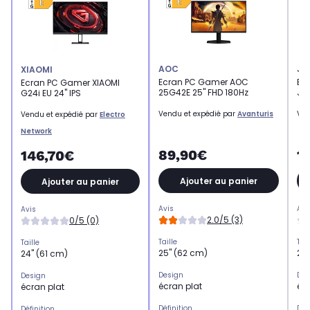
AOC
JA
XIAOMI
Ecran PC Gamer AOC
Ec
Ecran PC Gamer XIAOMI
25G42E 25'' FHD 180Hz
JN-
G24i EU 24'' IPS
Vendu et expédié par
Avanturis
Ven
Vendu et expédié par
Electro
Network
89,90€
1
146,70€
Ajouter au panier
Ajouter au panier
Avis
Avi
Avis
2.0/5 (3)
0/5 (0)
Taille
Tail
Taille
25" (62 cm)
24"
24" (61 cm)
Design
Des
Design
écran plat
écr
écran plat
Définition
Déf
Définition