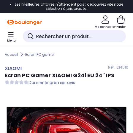
Les meilleures affaires n'attendent pas : découvrez vite notre
Accéder directement à la navigation
sélection à prix bradés.
Accéder directement au contenu
Me connecter
Panier
Accéder directement au pied de page
Menu
Accéder directement au chatbot
Accueil
Ecran PC gamer
Réf. 121
4010
XIAOMI
Ecran PC Gamer
XIAOMI
G24i EU 24'' IPS
Donner le premier avis