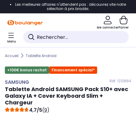
Les meilleures affaires n'attendent pas : découvrez vite notre
Accéder directement à la navigation
sélection à prix bradés.
Accéder directement au contenu
Me connecter
Panier
Accéder directement au pied de page
Menu
Accéder directement au chatbot
Accueil
Tablette Android
+100€ bonus rachat
Financement spécial*
Réf. 121
3884
SAMSUNG
Tablette Android
SAMSUNG
Pack S10+ avec
Galaxy IA + Cover Keyboard Slim +
Chargeur
4,7/5
(
9
)