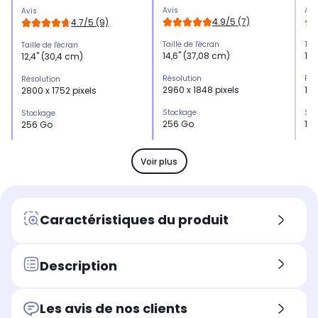
Avis
Avi
Avis
4.9/5 (7)
4.7/5 (9)
Taille de l'écran
Tail
Taille de l'écran
14,6" (37,08 cm)
11"
12,4" (30,4 cm)
Résolution
Rés
Résolution
2960 x 1848 pixels
192
2800 x 1752 pixels
Stockage
Sto
Stockage
256 Go
12
256 Go
Mémoire vive
Mém
Mémoire vive
12 Go
6 
12 Go
Voir plus
Capteur photo
Cap
Capteur photo
2 (13 MP en capteur
2 (
2 (12 MP en capteur
principal)
principal)
Caractéristiques du produit
Autonomie
Aut
Autonomie
11 600 mAh
70
10090 mAh
Autonomie en heures
Aut
Description
Autonomie en heures
-
-
-
Taille
Tail
Taille
Les avis de nos clients
14,6" (37,08 cm)
11"
12,4" (30,4 cm)