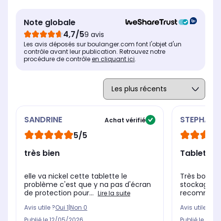
Résolution de l'écran
Rés
Résolution de l'écran
2960 x 1848 pixels
192
2800 x 1752 pixels
Note globale
Mémoire vive (RAM)
Mém
Mémoire vive (RAM)
4,7/5
9 avis
12 Go
6 
12 Go
Les avis déposés sur boulanger.com font l'objet d'un
contrôle avant leur publication. Retrouvez notre
procédure de contrôle
en cliquant ici
.
SANDRINE
STEPHANE
Achat vérifié
5/5
très bien
Tablette 
elle va nickel cette tablette le
Très bon pro
problème c'est que y na pas d'écran
stockage tr
de protection pour...
recommand
Lire la suite
Avis utile ?
Oui
1
|
Non
0
Avis utile ?
Oui
Publié le
12/05/2026
Publié le
28/1