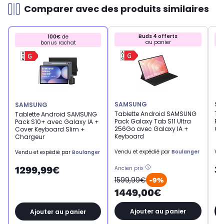
Comparer avec des produits similaires
Buds 4 offerts
100€
de
au panier
bonus rachat
SAMSUNG
SA
SAMSUNG
Tablette Android SAMSUNG
Ta
Tablette Android SAMSUNG
Pack Galaxy Tab S11 Ultra
Pa
Pack S10+ avec Galaxy IA +
256Go avec Galaxy IA +
Gr
Cover Keyboard Slim +
Keyboard
Chargeur
Vendu et expédié par
Boulanger
Ven
Vendu et expédié par
Boulanger
3
1299,99€
Ancien prix
1599,99€
-9%
1449,00€
Ajouter au panier
Ajouter au panier