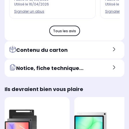
Utilisé le
16/04/2026
Utilisé le
25/1
Signaler un abus
Signaler un 
Tous les avis
Contenu du carton
Notice, fiche technique...
Ils devraient bien vous plaire