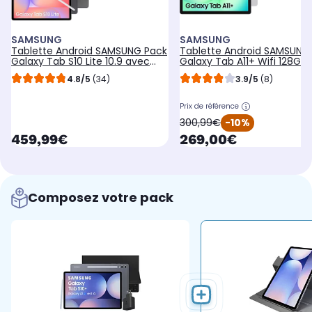
SAMSUNG
SAMSUNG
Tablette Android SAMSUNG Pack
Tablette Android SAMSUNG
Galaxy Tab S10 Lite 10.9 avec
Galaxy Tab A11+ Wifi 128Go
Galaxy IA + BookCover
Argent
4.8/5
(34)
3.9/5
(8)
Prix de référence
oldPrice
300,99€
-10%
currentPrice
currentPrice
459,99€
269,00€
Composez votre pack