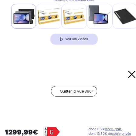
Voir les vidéos
Quitter la vue 360°
dont 1,02€
d'éco-part.
1299,99€
dont 16,80€ de
copie privée