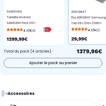
SAMSUNG
ADEQWAT
Tablette Android
Etui ADEQWAT Samsung
SAMSUNG Pack S10+
Tab S9+/S10+/S9FE+
avec Galaxy IA + Cover
gris
4.7/5
(3)
4.7/5
(9)
Keyboard Slim +
29,99€
1299,99€
Chargeur
1379,96€
Total du pack (4 articles) :
Ajouter le pack au panier
Accessoires