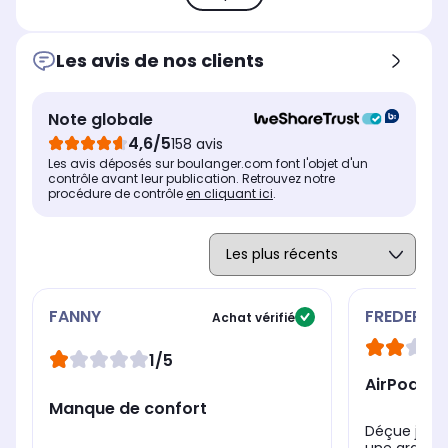
Les avis de nos clients
Note globale
4,6/5
158 avis
Les avis déposés sur boulanger.com font l'objet d'un
contrôle avant leur publication. Retrouvez notre
procédure de contrôle
en cliquant ici
.
FANNY
FREDERIQ
Achat vérifié
1/5
AirPods 4
Manque de confort
Déçue je les