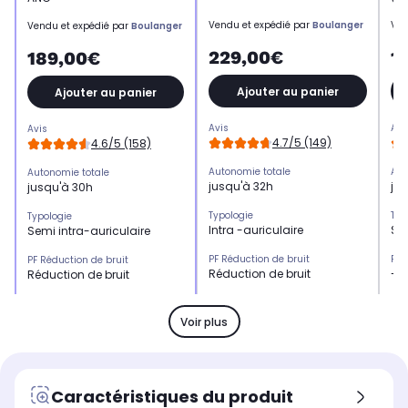
Vendu et expédié par
Boulanger
Ven
Vendu et expédié par
Boulanger
229,00€
1
189,00€
Ajouter au panier
Ajouter au panier
Avis
Avi
Avis
4.7/5 (149)
4.6/5 (158)
Autonomie totale
Aut
Autonomie totale
jusqu'à 32h
ju
jusqu'à 30h
Typologie
Typ
Typologie
Intra -auriculaire
Sem
Semi intra-auriculaire
PF Réduction de bruit
PF 
PF Réduction de bruit
Réduction de bruit
-
Réduction de bruit
Kit mains libres
Kit
Kit mains libres
Oui
Ou
Oui
Voir plus
Résistance
Rés
Résistance
Pluie, eau
Plu
-
PF contrôle
PF 
PF contrôle
Caractéristiques du produit
Contrôlez les appels et la
Con
Contrôlez les appels et la