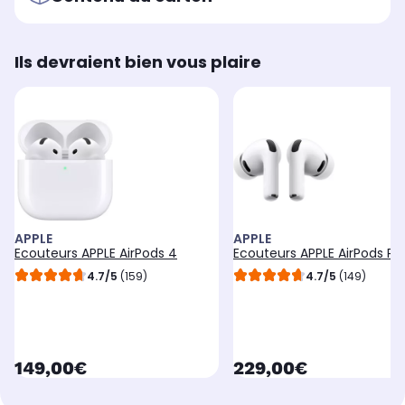
Ils devraient bien vous plaire
APPLE
APPLE
Ecouteurs APPLE AirPods 4
Ecouteurs APPLE AirPods Pro
4.7/5
(159)
4.7/5
(149)
currentPrice
currentPrice
149,00€
229,00€