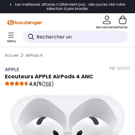
Les meilleures affaires n'attendent pas : découvrez vite notre
Accéder directement à la navigation
sélection à prix bradés.
Accéder directement au contenu
Me connecter
Panier
Accéder directement au pied de page
Menu
Accéder directement au chatbot
Accueil
AirPods 4
Réf. 121
2702
APPLE
Ecouteurs
APPLE
AirPods 4 ANC
4,6/5
(
158
)