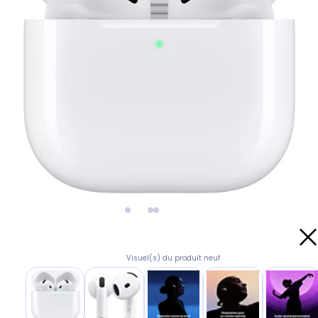
Visuel(s) du produit neuf