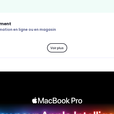
ement
mation en ligne ou en magasin
Voir plus