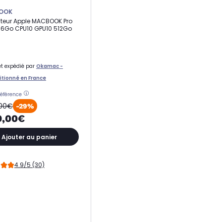
OOK
teur Apple MACBOOK Pro
 16Go CPU10 GPU10 512Go
t expédié par
Okamac -
tionné en France
référence
,00€
-29%
9,00€
Ajouter au panier
4.9/5 (30)