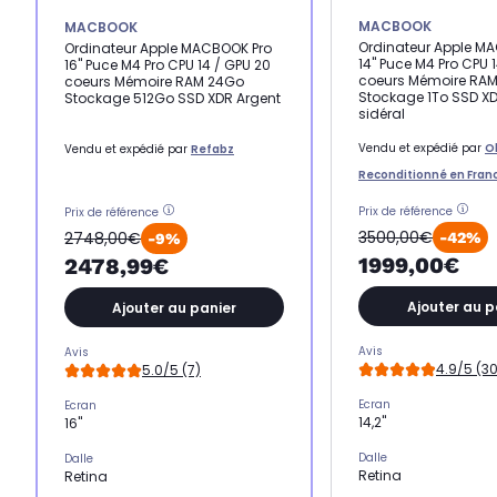
MACBOOK
MACBOOK
Ordinateur Apple M
Ordinateur Apple MACBOOK Pro
14" Puce M4 Pro CPU 
16" Puce M4 Pro CPU 14 / GPU 20
coeurs Mémoire RA
coeurs Mémoire RAM 24Go
Stockage 1To SSD XD
Stockage 512Go SSD XDR Argent
sidéral
Vendu et expédié par
O
Vendu et expédié par
Refabz
Reconditionné en Fran
Prix de référence
Prix de référence
3500,00€
2748,00€
-42%
-9%
1999,00€
2478,99€
Ajouter au p
Ajouter au panier
Avis
Avis
4.9/5 (30
5.0/5 (7)
Ecran
Ecran
14,2"
16"
Dalle
Dalle
Retina
Retina