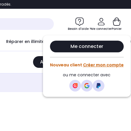
bradés.
e
Accéder directement au chatbot
Besoin d'aide ?
Me connecter
Panier
Réparer en illimité avec
Le Club Infinity
Econ
Me connecter
Ajouter au panier
•
2549,00€
Nouveau client
Créer mon compte
ou me connecter avec