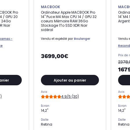
MACBOOK
MACB
ACBOOK Pro
Ordinateur Apple MACBOOK Pro
Ordina
14 / GPU 20
14" Puce M4 Max CPU 14 / GPU 32
14' M4
M 24Go
coeurs Mémoire RAM 36Go
Argent
R Noir
Stockage 1To SSD XDR Noir
sidéral
kamac -
Vendu et expédié par
Boulanger
Vendu e
ce
Recondi
3699,00€
Prix de 
2378
167
anier
Ajouter au panier
Avis
Avis
)
4.9/5 (30)
Ecran
Ecran
14,2"
14,2"
Dalle
Dalle
Retina
Retina