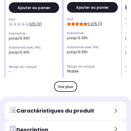
Ajouter au panier
Ajouter au panier
Avis
Avi
Avis
5.0/5 (1)
0/5 (0)
Autonomie
Aut
Autonomie
jusqu'à 33h
ju
jusqu'à 30h
Autonomie avec ANC
Aut
Autonomie avec ANC
jusqu'à 33h
ju
jusqu'à 30h
Design du casque
Des
Design du casque
Pliable
-
-
Réduction de bruit active
Réd
Réduction de bruit active
Oui
Ou
Oui
Voir plus
Réduction de bruit adaptative
Réd
Réduction de bruit adaptative
par IA
par
par IA
-
No
Non
Caractéristiques du produit
Position sur l'oreille
Posi
Position sur l'oreille
-
Eng
Englobe l'oreille (circum-
aur
aural)
Description