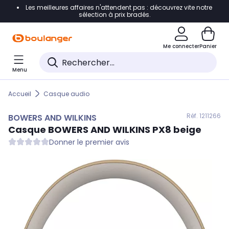
Les meilleures affaires n'attendent pas : découvrez vite notre
Accéder directement à la navigation
sélection à prix bradés.
Accéder directement au contenu
Me connecter
Panier
Accéder directement au pied de page
Menu
Accéder directement au chatbot
Accueil
Casque audio
Réf. 121
1266
BOWERS AND WILKINS
Casque
BOWERS AND WILKINS
PX8 beige
Donner le premier avis