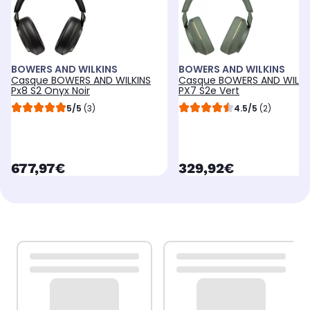
BOWERS AND WILKINS
BOWERS AND WILKINS
Casque BOWERS AND WILKINS
Casque BOWERS AND WILKI
Px8 S2 Onyx Noir
PX7 S2e Vert
5/5
(3)
4.5/5
(2)
currentPrice
currentPrice
677,97€
329,92€