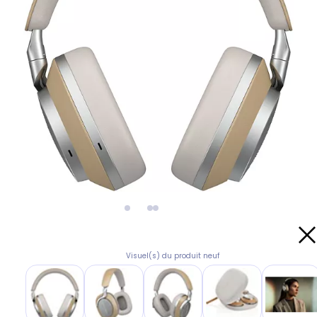
Visuel(s) du produit neuf