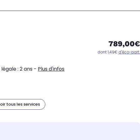
789,00€
dont 1,49€
d'éco-part.
légale : 2 ans
-
Plus d'infos
oir tous les services