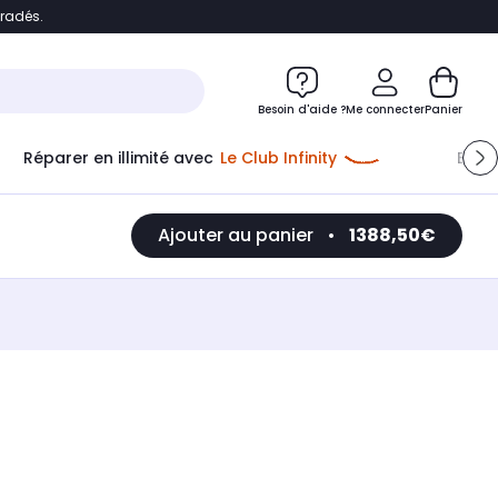
bradés.
e
Accéder directement au chatbot
Besoin d'aide ?
Me connecter
Panier
Réparer en illimité avec
Le Club Infinity
Econ
Ajouter au panier
•
1388,50€