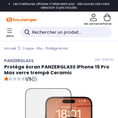
Les meilleures affaires n'attendent pas : découvrez vite notre
Accéder directement à la navigation
sélection à prix bradés.
Accéder directement au contenu
Me connecter
Panier
Accéder directement au pied de page
Menu
Accéder directement au chatbot
Accueil
Coque - Etui - Protège écran
Réf. 120
6751
PANZERGLASS
Protège écran
PANZERGLASS
iPhone 15 Pro
Max verre trempé Ceramic
1/5
(
1
)