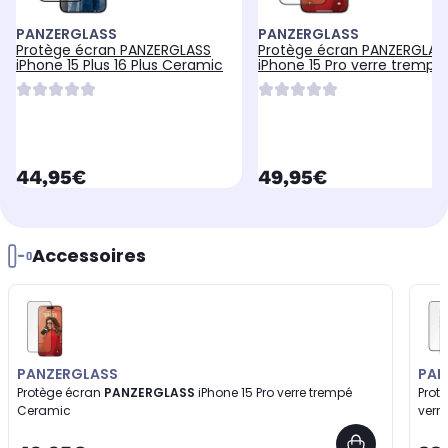
PANZERGLASS
PANZERGLASS
Protège écran PANZERGLASS
Protège écran PANZERGLAS
iPhone 15 Plus 16 Plus Ceramic
iPhone 15 Pro verre trempé
Ceramic
currentPrice
currentPrice
44,95€
49,95€
Accessoires
PANZERGLASS
PAN
Protège écran
PANZERGLASS
iPhone 15 Pro verre trempé
Prot
Ceramic
verr