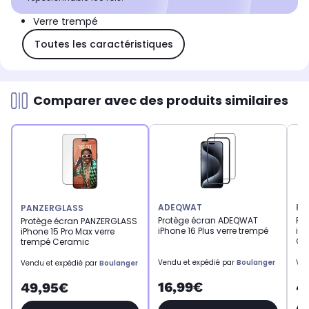
Verre trempé
Toutes les caractéristiques
Comparer avec des produits similaires
ADEQWAT
PA
PANZERGLASS
Protège écran ADEQWAT
Pr
Protège écran PANZERGLASS
iPhone 16 Plus verre trempé
iPh
iPhone 15 Pro Max verre
Ce
trempé Ceramic
Vendu et expédié par
Boulanger
Ven
Vendu et expédié par
Boulanger
16,99€
4
49,95€