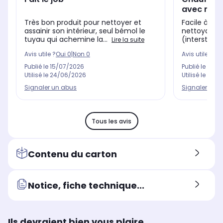
avec micr
Très bon produit pour nettoyer et
Facile à util
assainir son intérieur, seul bémol le
nettoyage d'
tuyau qui achemine la...
(interstices,
Lire la suite
Avis utile ?
Oui
0
|
Non
0
Avis utile ?
Oui
Publié le
15/07/2026
Publié le
26/0
Utilisé le
24/06/2026
Utilisé le
04/0
Signaler un abus
Signaler un 
Tous les avis
Contenu du carton
Notice, fiche technique...
Ils devraient bien vous plaire