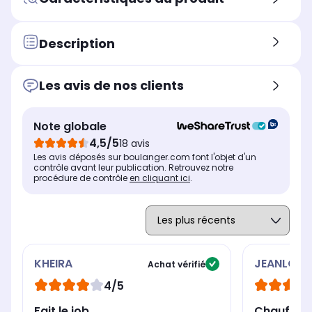
Pour laver à la vapeur
Pou
Pour laver à la vapeur
Fonction turbo vapeur
Fon
Description
Fonction turbo vapeur
Non
No
Oui
Fonction aspiration
Fon
Fonction aspiration
Les avis de nos clients
Non
No
Non
Réservoir amovible
Rés
Réservoir amovible
non
no
oui, réservoir eau propre
Note globale
Autonomie illimitée
Aut
Autonomie illimitée
4,5/5
18 avis
non, nécessite de laisser
oui
oui, permet de remplir le
Les avis déposés sur boulanger.com font l'objet d'un
refroidir l'appareil avant de
rés
réservoir en cours
contrôle avant leur publication. Retrouvez notre
pouvoir remplir le réservoir
d'u
d'utilisation pour une
procédure de contrôle
en cliquant ici
.
uti
utilisation instantanée
KHEIRA
JEANLOUI
Achat vérifié
4/5
Fait le job
Chauffe ra