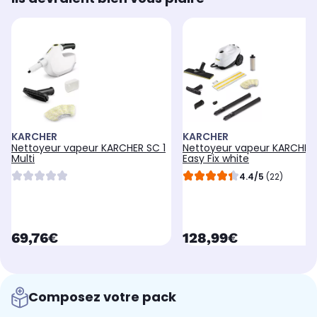
KARCHER
KARCHER
Nettoyeur vapeur KARCHER SC 1
Nettoyeur vapeur KARCHER
Multi
Easy Fix white
4.4/5
(22)
currentPrice
currentPrice
69,76€
128,99€
Composez votre pack