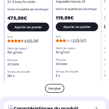
Vaporetto Handy 20
DE
SC 5 Easy Fix white
Vendu et expédié par
Boulanger
Ven
Vendu et expédié par
Boulanger
119,99€
2
475,99€
Ajouter au panier
Ajouter au panier
Avis
Avi
Avis
3.1/5 (47)
4.5/5 (18)
Débit de vapeur
Déb
Débit de vapeur
90 g/min
48
150 g/min
Pression
Pre
Pression
3,5 bars
4,0
4,2 bars
Temps de chauffe
Tem
Temps de chauffe
6 s
180
180 s
Puissance
Pui
Puissance
1.500,0 W
2.
2.200,0 W
Voir plus
Capacité eau propre
Cap
Capacité eau propre
0,75 L
1,2
1,50 L
Fonction
Fon
Fonction
Caractéristiques du produit