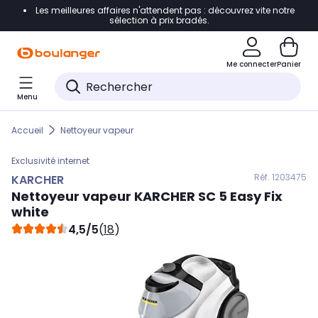
Les meilleures affaires n'attendent pas : découvrez vite notre
Accéder directement à la navigation
sélection à prix bradés.
Accéder directement au contenu
Me connecter
Panier
Accéder directement au pied de page
Menu
Accéder directement au chatbot
Accueil
Nettoyeur vapeur
Exclusivité internet
Réf. 120
3475
KARCHER
Nettoyeur vapeur
KARCHER
SC 5 Easy Fix
white
4,5/5
(
18
)