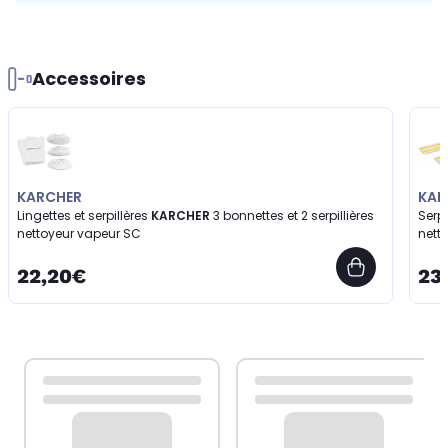
Accessoires
KARCHER
KAR
Lingettes et serpillères
KARCHER
3 bonnettes et 2 serpillières
Serpi
nettoyeur vapeur SC
nett
22,20€
23