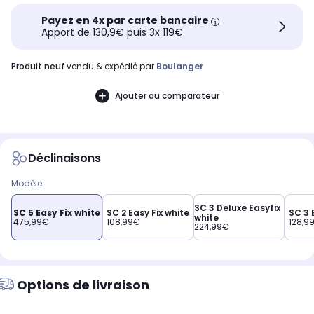
Payez en 4x par carte bancaire
Apport de 130,9€ puis 3x 119€
produit neuf
vendu & expédié par
Boulanger
Ajouter au comparateur
Déclinaisons
Modèle
SC 3 Deluxe Easyfix
SC 5 Easy Fix white
SC 2 Easy Fix white
SC 3 
white
475,99€
108,99€
128,9
224,99€
Options de livraison