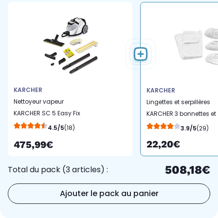
KARCHER
KARCHER
Nettoyeur vapeur
Lingettes et serpillères
KARCHER SC 5 Easy Fix
KARCHER 3 bonnettes et
white
2 serpillières nettoyeur
4.5/5
(18)
3.9/5
(29)
vapeur SC
22,20€
475,99€
508,18€
Total du pack (3 articles) :
Ajouter le pack au panier