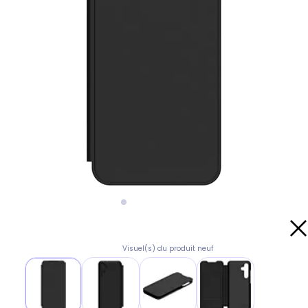
Visuel(s) du produit neuf