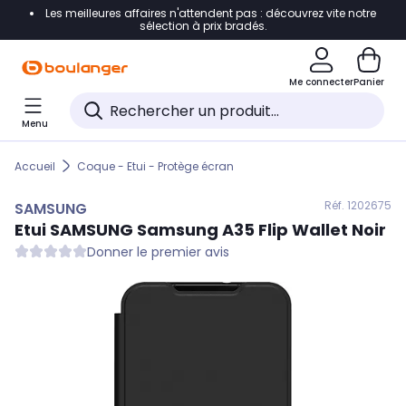
Les meilleures affaires n'attendent pas : découvrez vite notre
Accéder directement à la navigation
sélection à prix bradés.
Accéder directement au contenu
Me connecter
Panier
Accéder directement au pied de page
Menu
Accéder directement au chatbot
Accueil
Coque - Etui - Protège écran
Réf. 120
2675
SAMSUNG
Etui
SAMSUNG
Samsung A35 Flip Wallet Noir
Donner le premier avis