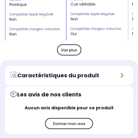
Cuir véritable
Po
Plastique
Compatible Apple MagSafe
Com
Compatible Apple MagSafe
Non
No
Non
Compatible chargeur induction
Com
Compatible chargeur induction
Oui
No
Non
Emplacement(s) carte(s)
Emp
Emplacement(s) carte(s)
Non
Ou
Oui
Voir plus
Type de protection
Typ
Type de protection
Etui
Etu
Etui
Marque compatible
Mar
Marque compatible
Caractéristiques du produit
Samsung
Sa
Samsung
Modèle compatible 1
Mod
Modèle compatible 1
Samsung Galaxy Z Fold 3
Sa
Universel
Les avis de nos clients
Coloris extérieur
Col
Coloris extérieur
Aucun avis disponible pour ce produit
Camel
Noi
Noir
Donner mon avis