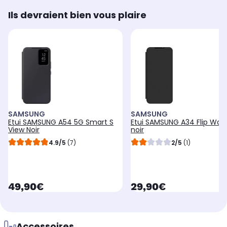
Ils devraient bien vous plaire
SAMSUNG
SAMSUNG
Etui SAMSUNG A54 5G Smart S
Etui SAMSUNG A34 Flip Wall
View Noir
noir
4.9/5
(7)
2/5
(1)
currentPrice
currentPrice
49,90€
29,90€
Accessoires