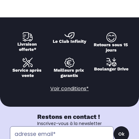
Le Club Infinity
Livraison 
Retours sous 15 
offerte*
jours
Boulanger Drive
Service après 
Meilleurs prix 
vente
garantis
Voir conditions*
Restons en contact !
Inscrivez-vous à la newsletter
Ok