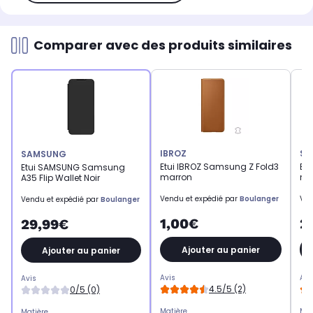
Comparer avec des produits similaires
IBROZ
SA
SAMSUNG
Etui IBROZ Samsung Z Fold3
Et
Etui SAMSUNG Samsung
marron
noi
A35 Flip Wallet Noir
Vendu et expédié par
Boulanger
Ven
Vendu et expédié par
Boulanger
1,00€
2
29,99€
Ajouter au panier
Ajouter au panier
Avis
Avi
Avis
4.5/5 (2)
0/5 (0)
Matière
Mat
Matière