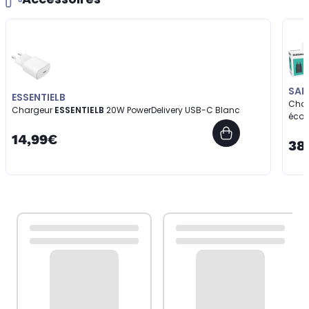
SA
ESSENTIELB
Char
Chargeur
ESSENTIELB
20W PowerDelivery USB-C Blanc
écou
14,99€
38