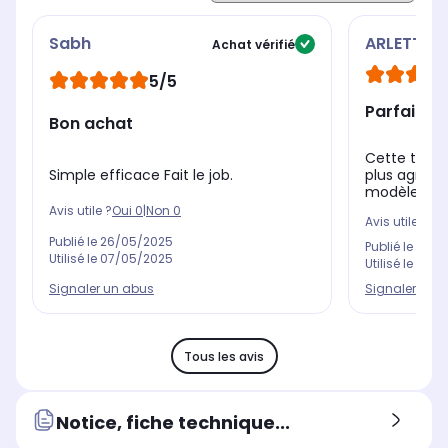
Sabh
ARLETTE
Achat vérifié
5/5
Parfaite !
Bon achat
Cette télé
Simple efficace Fait le job.
plus agréab
modèle d'or
Avis utile ?
Oui
0
|
Non
0
Avis utile ?
Oui
Publié le
26/05/2025
Publié le
04/0
Utilisé le
07/05/2025
Utilisé le
08/0
Signaler un abus
Signaler un 
Tous les avis
Notice, fiche technique...