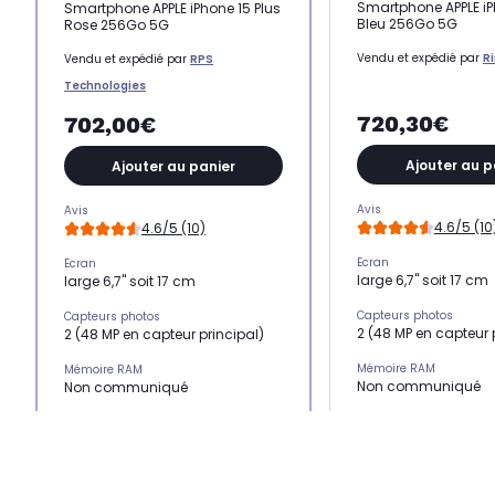
Smartphone APPLE iP
Smartphone APPLE iPhone 15 Plus
Bleu 256Go 5G
Rose 256Go 5G
Vendu et expédié par
R
Vendu et expédié par
RPS
Technologies
720,30€
702,00€
Ajouter au p
Ajouter au panier
Avis
Avis
4.6/5 (10
4.6/5 (10)
Ecran
Ecran
large 6,7" soit 17 cm
large 6,7" soit 17 cm
Capteurs photos
Capteurs photos
2 (48 MP en capteur 
2 (48 MP en capteur principal)
Mémoire RAM
Mémoire RAM
Non communiqué
Non communiqué
Processeur
Processeur
Puce A16 Bionic
Puce A16 Bionic
Résolution
Résolution
48 mégapixels+ 12 
48 mégapixels+ 12 mégapixels