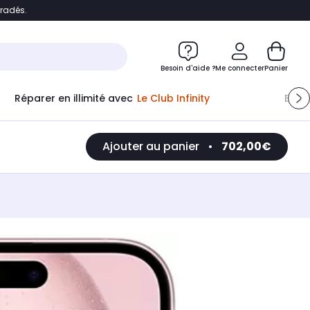
bradés.
e
Accéder directement au chatbot
Besoin d'aide ?
Me connecter
Panier
Réparer en illimité avec
Le Club Infinity
Econ
Ajouter au panier
•
702,00€