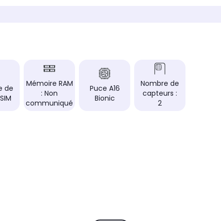
ale, en
Taille de l'écran (diagonale, en
Taille d
pouces)
pouces
6,7" soit 17 cm
6,7" so
Résolution de l'écran
Résolut
2796 x 1290 pixels
2796 x
Type d'écran
Type d'
Plat
Plat
Mémoire RAM
Nombre de
e de
Puce A16
: Non
capteurs :
Technologie de l'écran
Technol
 SIM
Bionic
OLED
OLED
communiqué
2
Mémoire interne
Mémoire
256 Go
128 Go