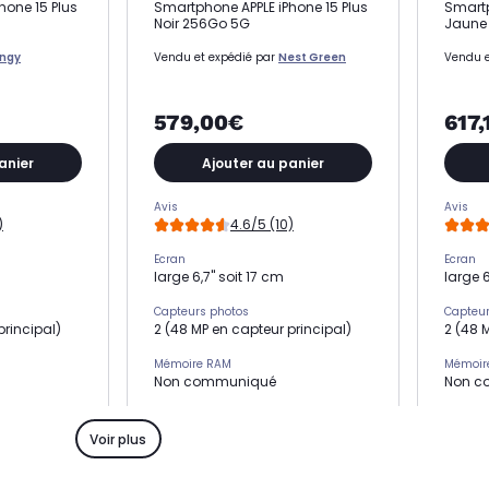
hone 15 Plus
Smartphone APPLE iPhone 15 Plus
Smartp
Noir 256Go 5G
Jaune
ingy
Vendu et expédié par
Nest Green
Vendu e
579,00€
617,
anier
Ajouter au panier
Avis
Avis
)
4.6/5 (10)
Ecran
Ecran
large 6,7" soit 17 cm
large 6
Capteurs photos
Capteur
principal)
2 (48 MP en capteur principal)
2 (48 
Mémoire RAM
Mémoir
Non communiqué
Non c
Processeur
Process
Puce A16 Bionic
Puce A
Voir plus
Résolution
Résolut
mégapixels
48 mégapixels+ 12 mégapixels
48 még