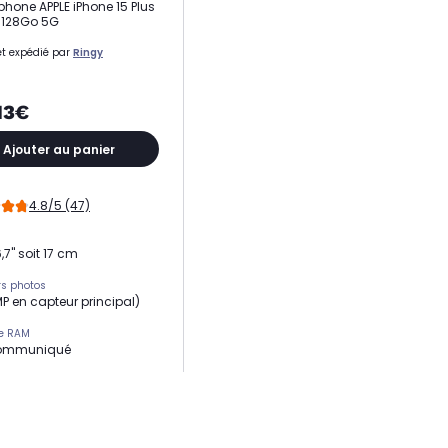
hone APPLE iPhone 15 Plus
 128Go 5G
t expédié par
Ringy
13€
Ajouter au panier
4.8/5 (47)
,7" soit 17 cm
s photos
MP en capteur principal)
e RAM
ommuniqué
eur
16 Bionic
ion
apixels+ 12 mégapixels