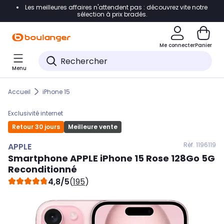
Les meilleures affaires n'attendent pas : découvrez vite notre
Accéder directement à la navigation
sélection à prix bradés.
Accéder directement au contenu
Me connecter
Panier
Accéder directement au pied de page
Menu
Accéder directement au chatbot
Accueil
iPhone 15
Exclusivité internet
Retour 30 jours
Meilleure vente
Réf. 119
6119
APPLE
Smartphone
APPLE
iPhone 15 Rose 128Go 5G
Reconditionné
4,8/5
(
195
)