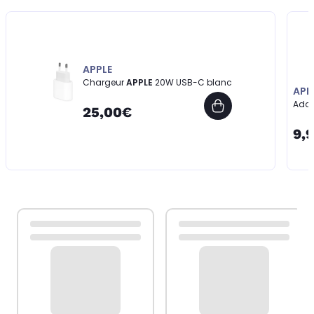
APPLE
Chargeur
APPLE
20W USB-C blanc
APP
Adap
25,00€
9,