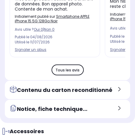
Mon fils es
de données. Bon appareil photo.
reste cher 
Contente de mon achat.
Initialement 
Initialement publié sur
Smartphone APPLE
iPhone 15 5G 
iPhone 15 5G 128Go Noir
Avis utile ?
Oui
Avis utile ?
Oui
0
|
Non
0
Publié le
20/0
Publié le
04/08/2026
Utilisé le
20/0
Utilisé le
11/07/2026
Signaler un 
Signaler un abus
Tous les avis
Contenu du carton reconditionné
Notice, fiche technique...
Accessoires