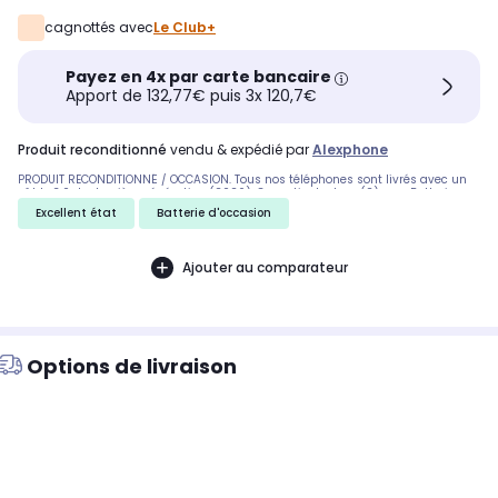
cagnottés avec
Le Club+
Payez en 4x par carte bancaire
Apport de 132,77€ puis 3x 120,7€
produit reconditionné
vendu & expédié par
Alexphone
PRODUIT RECONDITIONNÉ / OCCASION. Tous nos téléphones sont livrés avec un
câble 3.0 de dernière génération (2026). Garantie de deux (2) ans. Batterie
minimum de 85% garantie. N'hésitez plus et achetez avec AlexPhone, le leader
Excellent état
Batterie d'occasion
de la vente d'iPhones reconditionnés. Prix final. Facture sans TVA déductible
(Régime de la marge — Biens d'occasion, Directive 2006/112/CE)
Ajouter au comparateur
Options de livraison