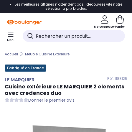
Les meilleures affaires n'attendent pas : découvrez vite notre
Accéder directement à la navigation
sélection à prix bradés.
Accéder directement au contenu
Me connecter
Panier
Accéder directement au pied de page
Menu
Accéder directement au chatbot
Accueil
Meuble Cuisine Extérieure
Fabriqué en France
Réf. 118
8125
LE MARQUIER
Cuisine extérieure
LE MARQUIER
2 elements
avec credences duo
Donner le premier avis