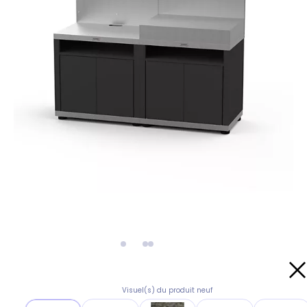
Visuel(s) du produit neuf