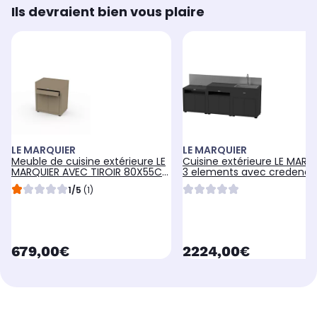
Ils devraient bien vous plaire
LE MARQUIER
LE MARQUIER
Meuble de cuisine extérieure LE
Cuisine extérieure LE MARQ
MARQUIER AVEC TIROIR 80X55CM
3 elements avec credence
TAUPE MC80PTIE22
noir
1/5
(1)
currentPrice
currentPrice
679,00€
2224,00€