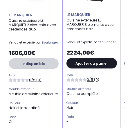
LE MARQUIER
LE
LE MARQUIER
Cuisine extérieure LE
Meu
Cuisine extérieure LE
MARQUIER 3 elements avec
LE
MARQUIER 2 elements avec
credences noir
80
credences duo
MC
Vendu et expédié par
Boulanger
Ven
Vendu et expédié par
Boulanger
2224,00€
6
1606,00€
Ajouter au panier
indisponible
Avis
Avi
Avis
0/5 (0)
0/5 (0)
Meuble exterieur
Meu
Meuble exterieur
Cuisine complète
Meu
Meuble de cuisine exterieure
Couleur
Cou
Couleur
Noir
-
Noir et inox satiné
Porte
Por
Porte
-
-
Oui