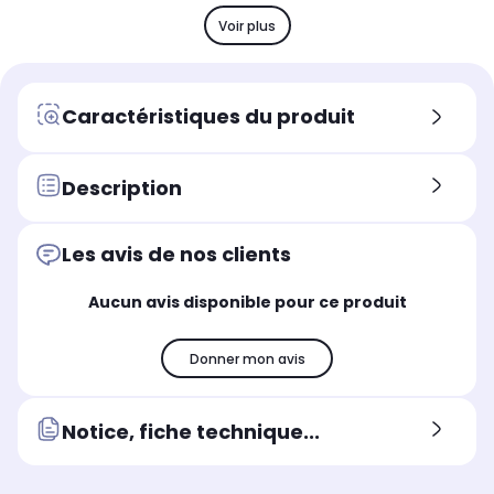
Fabriqué en
Fab
Fabriqué en
France
Fr
France
Voir plus
Dimensions l x h x p
Dim
Dimensions l x h x p
240 x 128 x 56 cm
80 
160 x 115 x 56.5 cm
Caractéristiques du produit
Description
Les avis de nos clients
Aucun avis disponible pour ce produit
Donner mon avis
Notice, fiche technique...