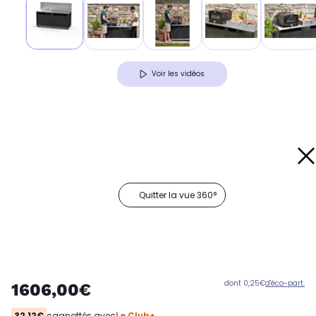
Voir les vidéos
Quitter la vue 360°
dont 0,25€
d'éco-part.
1606,00€
32,12€
cagnottés avec
Le Club+