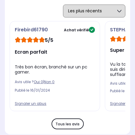
Firebird61790
STEPHANE
Achat vérifié
5/5
Super éc
Ecran parfait
Vu la taille 
Très bon écran, branché sur un pc
suis dirigé
gamer.
suffisant po
Avis utile ?
Oui
0
|
Non
0
Avis utile ?
Oui
Publié le
16/01/2024
Publié le
27/0
Signaler un abus
Signaler un 
Tous les avis