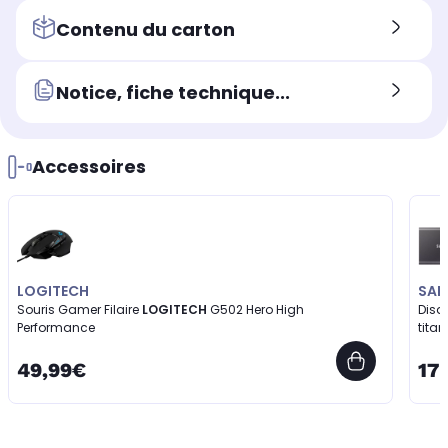
Contenu du carton
Notice, fiche technique...
Accessoires
LOGITECH
SA
Souris Gamer Filaire
LOGITECH
G502 Hero High
Disq
Performance
titan
49,99€
17