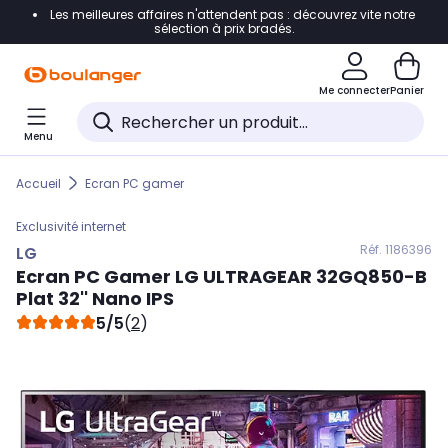
Les meilleures affaires n'attendent pas : découvrez vite notre
Accéder directement à la navigation
sélection à prix bradés.
Accéder directement au contenu
Me connecter
Panier
Accéder directement au pied de page
Menu
Accéder directement au chatbot
Accueil
Ecran PC gamer
Exclusivité internet
Réf. 118
6396
LG
Ecran PC Gamer
LG
ULTRAGEAR 32GQ850-B
Plat 32'' Nano IPS
5/5
(
2
)