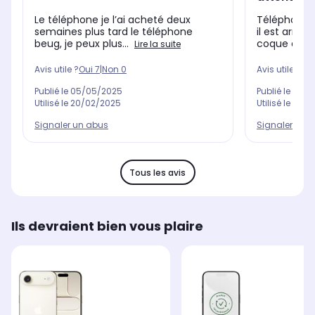
Le téléphone je l’ai acheté deux
Téléphone 
semaines plus tard le téléphone
il est arriv
beug, je peux plus...
coque et une
Lire la suite
Avis utile ?
Oui
7
|
Non
0
Avis utile ?
Oui
Publié le
05/05/2025
Publié le
27/0
Utilisé le
20/02/2025
Utilisé le
30/1
Signaler un abus
Signaler un 
Tous les avis
Ils devraient bien vous plaire