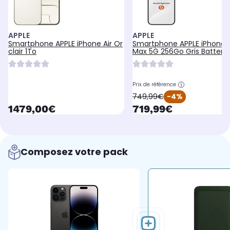
APPLE
APPLE
Smartphone APPLE iPhone Air Or
Smartphone APPLE iPhone 1
clair 1To
Max 5G 256Go Gris Batterie
Neuve
Prix de référence
oldPrice
749,99€
-4%
currentPrice
currentPrice
1479,00€
719,99€
Composez votre pack