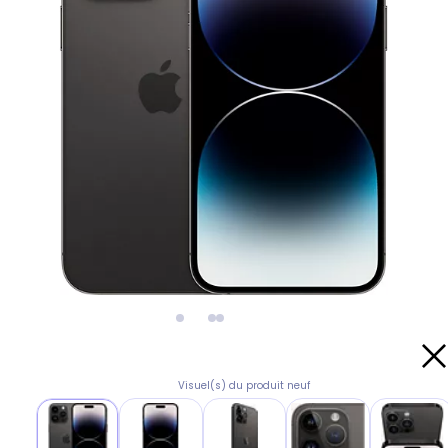
Visuel(s) du produit neuf