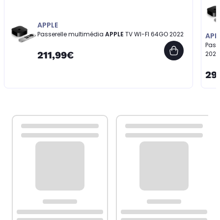
APPLE
Passerelle multimédia
APPLE
TV WI-FI 64GO 2022
APP
Pass
211,99€
2022
29