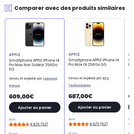
Comparer avec des produits similaires
APPLE
AP
APPLE
Smartphone APPLE iPhone 14
Sm
Smartphone APPLE iPhone 14
Pro Max Or 256Go 5G
Pr
Pro Max Noir Sidéral 256Go
5G
Vendu et expédié par
RPS
Ven
Vendu et expédié par
Lagoona
Technologies
France
687,00€
6
609,00€
Ajouter au panier
Ajouter au panier
Avis
Avi
Avis
4.6/5 (52)
4.6/5 (52)
Ecran
Ecr
Ecran