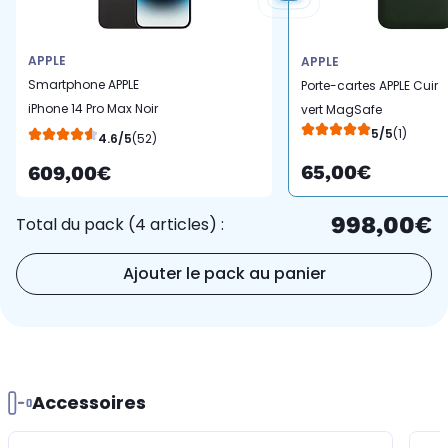
APPLE
APPLE
Smartphone APPLE
Porte-cartes APPLE Cuir
iPhone 14 Pro Max Noir
vert MagSafe
Sidéral 256Go 5G
5/5
(1)
4.6/5
(52)
65,00€
609,00€
998,00€
Total du pack (4 articles) :
Ajouter le pack au panier
Accessoires