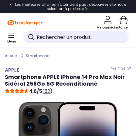
Les meilleures affaires n'attendent pas : découvrez vite notre
Accéder directement à la navigation
sélection à prix bradés.
Accéder directement au contenu
Me connecter
Panier
Accéder directement au pied de page
Menu
Accéder directement au chatbot
Accueil
Smartphone
Réf. 118
4107
APPLE
Smartphone
APPLE
iPhone 14 Pro Max Noir
Sidéral 256Go 5G Reconditionné
4,6/5
(
52
)