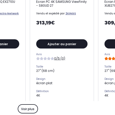
Q EX2710U
Ecran PC 4K SAMSUNG ViewFinity
Ecran 
- S80UD 27
XUB279
lectro Network
Vendu et expédié par
2KINGS
Vendu e
313,19€
309
anier
Ajouter au panier
Avis
Avis
0/5 (0)
Taille
Taille
27" (68 cm)
27" (6
Design
Design
écran plat
écran 
Définition
Définiti
4K
4K
Type de dalle
Type de
IPS
IPS
Voir plus