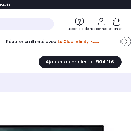
bradés.
e
Accéder directement au chatbot
Besoin d'aide ?
Me connecter
Panier
Réparer en illimité avec
Le Club Infinity
Econ
Ajouter au panier
•
904,11€