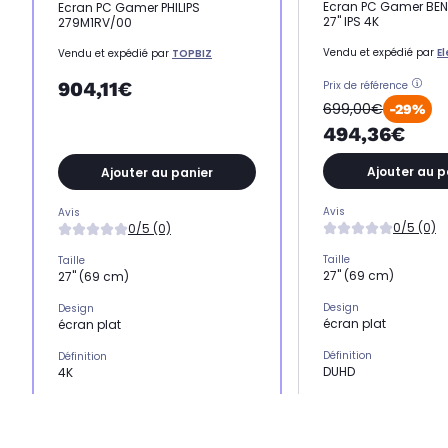
Ecran PC Gamer BEN
Ecran PC Gamer PHILIPS
27'' IPS 4K
279M1RV/00
Vendu et expédié par
E
Vendu et expédié par
TOPBIZ
904,11€
Prix de référence
699,00€
-29%
494,36€
Ajouter au p
Ajouter au panier
Avis
Avis
0/5 (0)
0/5 (0)
Taille
Taille
27" (69 cm)
27" (69 cm)
Design
Design
écran plat
écran plat
Définition
Définition
DUHD
4K
Type de dalle
Type de dalle
IPS
Nano IPS