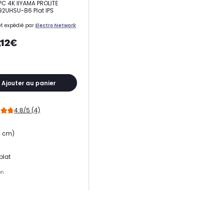
PC 4K IIYAMA PROLITE
2UHSU-B6 Plat IPS
t expédié par
Electro Network
,12€
Ajouter au panier
4.8/5 (4)
9 cm)
plat
on
 dalle