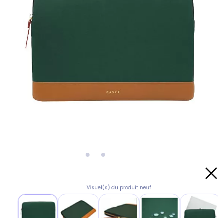
Visuel(s) du produit neuf