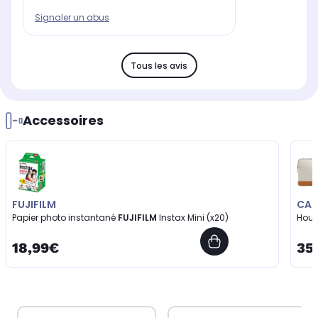
Signaler un abus
Tous les avis
Accessoires
FUJIFILM
CAS
Papier photo instantané
FUJIFILM
Instax Mini (x20)
Hou
18,99€
35