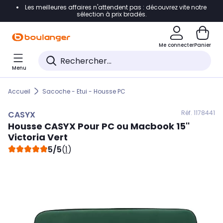
Les meilleures affaires n'attendent pas : découvrez vite notre
Accéder directement à la navigation
sélection à prix bradés.
Accéder directement au contenu
Me connecter
Panier
Accéder directement au pied de page
Menu
Accéder directement au chatbot
Accueil
Sacoche - Etui - Housse PC
Réf. 117
8441
CASYX
Housse
CASYX
Pour PC ou Macbook 15''
Victoria Vert
5/5
(
1
)