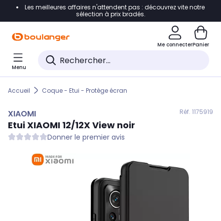
Les meilleures affaires n'attendent pas : découvrez vite notre
Accéder directement à la navigation
sélection à prix bradés.
Accéder directement au contenu
Me connecter
Panier
Accéder directement au pied de page
Menu
Accéder directement au chatbot
Accueil
Coque - Etui - Protège écran
Réf. 117
5919
XIAOMI
Etui
XIAOMI
12/12X View noir
Donner le premier avis