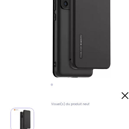
Visuel(s) du produit neuf