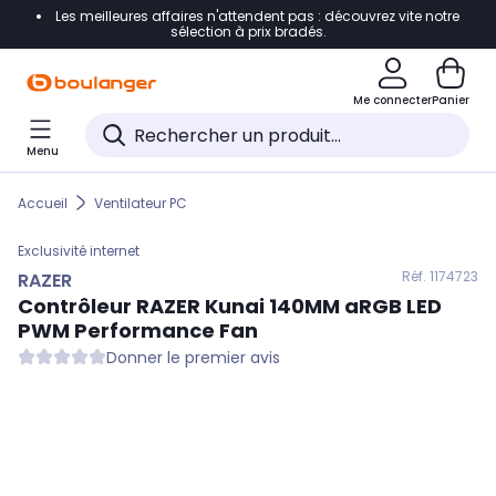
Les meilleures affaires n'attendent pas : découvrez vite notre
Accéder directement à la navigation
sélection à prix bradés.
Accéder directement au contenu
Me connecter
Panier
Accéder directement au pied de page
Menu
Accéder directement au chatbot
Accueil
Ventilateur PC
Exclusivité internet
Réf. 117
4723
RAZER
Contrôleur
RAZER
Kunai 140MM aRGB LED
PWM Performance Fan
Donner le premier avis