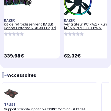
RAZER
RAZER
Kit de refroidissement RAZER
Ventilateur PC RAZER Kunai
Hanbo Chroma RGB AIO Liquid
140MM aRGB LED PWM
Cooler 360MM
Performance Fan
currentPrice
currentPrice
339,98€
62,32€
Accessoires
TRUST
Support ordinateur portable
TRUST
Gaming GXT278 4