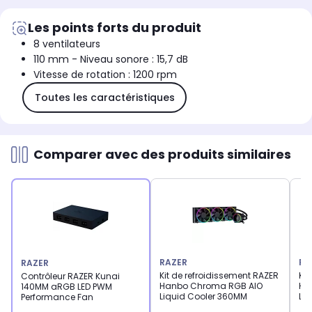
Les points forts du produit
8 ventilateurs
110 mm - Niveau sonore : 15,7 dB
Vitesse de rotation : 1200 rpm
Toutes les caractéristiques
Comparer avec des produits similaires
RAZER
RA
RAZER
Kit de refroidissement RAZER
Kit
Contrôleur RAZER Kunai
Hanbo Chroma RGB AIO
Ha
140MM aRGB LED PWM
Liquid Cooler 360MM
Li
Performance Fan