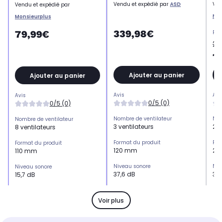
Vendu et expédié par
ASD
Ven
Vendu et expédié par
Ne
Monsieurplus
339,98€
79,99€
Pri
21
1
Ajouter au panier
Ajouter au panier
Avis
Avi
Avis
0/5 (0)
0/5 (0)
Nombre de ventilateur
Nom
Nombre de ventilateur
3 ventilateurs
2 v
8 ventilateurs
Format du produit
For
Format du produit
120 mm
24
110 mm
Niveau sonore
Niv
Niveau sonore
37,6 dB
37,
15,7 dB
Vitesse de rotation
Vit
Vitesse de rotation
2800 rpm
28
1200 rpm
Voir plus
Type de produit
Typ
Type de produit
Kit de refroidissement
Kit