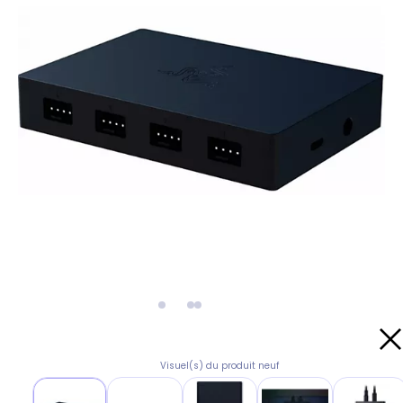
Visuel(s) du produit neuf