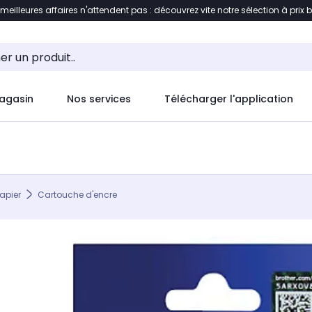
 meilleures affaires n'attendent pas : découvrez vite notre sélection à prix 
ement au contenu
Accéder directement au pied de pag
agasin
Nos services
Télécharger l'application
apier
Cartouche d'encre