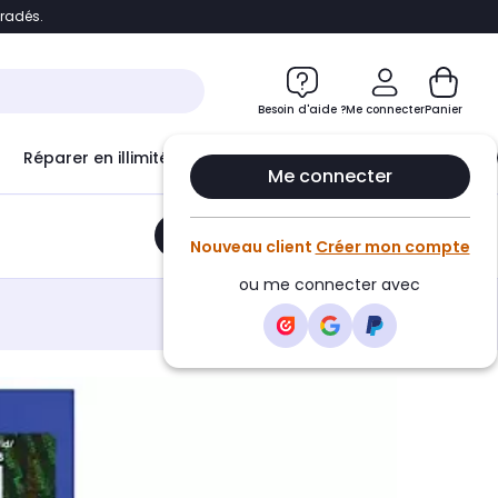
bradés.
e
Accéder directement au chatbot
Besoin d'aide ?
Me connecter
Panier
Réparer en illimité avec
Le Club Infinity
Econ
Me connecter
Ajouter au panier
•
87,01€
Nouveau client
Créer mon compte
ou me connecter avec