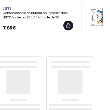
LEITZ
ES
Consommable de bureau pour plastifieuse
Pa
LEITZ
Pochettes 80 UDT A4 boite de 25
9
7,65€