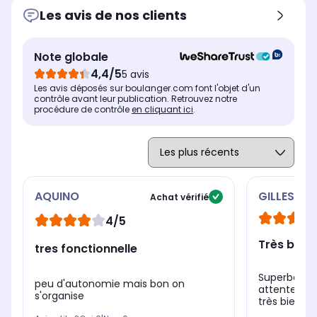
Les avis de nos clients
Note globale
4,4/5
5 avis
Les avis déposés sur boulanger.com font l'objet d'un
contrôle avant leur publication. Retrouvez notre
procédure de contrôle
en cliquant ici
.
AQUINO
GILLES
Achat vérifié
4/5
Très bon p
tres fonctionnelle
Superbe mo
peu d'autonomie mais bon on
attentes C
s'organise
très bien