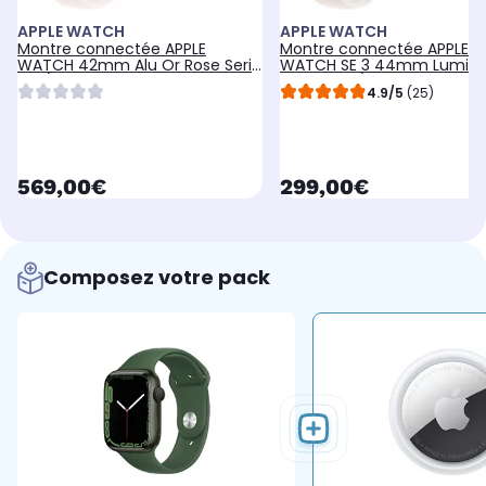
APPLE WATCH
APPLE WATCH
Montre connectée APPLE
Montre connectée APPLE
WATCH 42mm Alu Or Rose Serie
WATCH SE 3 44mm Lumièr
11 M/L Cellular
Stellaire M/L
4.9/5
(25)
currentPrice
currentPrice
569,00€
299,00€
Composez votre pack