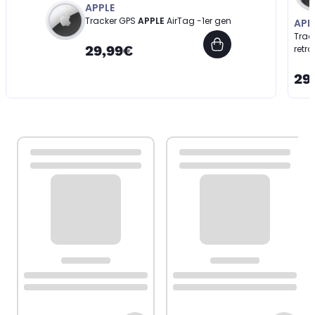
APPLE
Tracker GPS
APPLE
AirTag -1er gen
APP
Trac
29,99€
retro
29