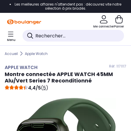
Les meilleures affaires n'attendent pas : découvrez vite notre
Accéder directement à la navigation
sélection à prix bradés.
Accéder directement au contenu
Me connecter
Panier
Accéder directement au pied de page
Menu
Accéder directement au chatbot
Accueil
Apple Watch
Réf. 117
1117
APPLE WATCH
Montre connectée
APPLE WATCH
45MM
Alu/Vert Series 7 Reconditionné
4,4/5
(
5
)