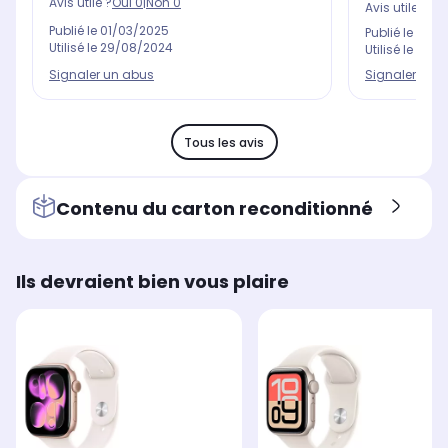
Avis utile ?
Oui
0
|
Non
0
Avis utile ?
Oui
Publié le
01/03/2025
Publié le
28/0
Utilisé le
29/08/2024
Utilisé le
29/0
Signaler un abus
Signaler un 
Tous les avis
Contenu du carton reconditionné
Ils devraient bien vous plaire