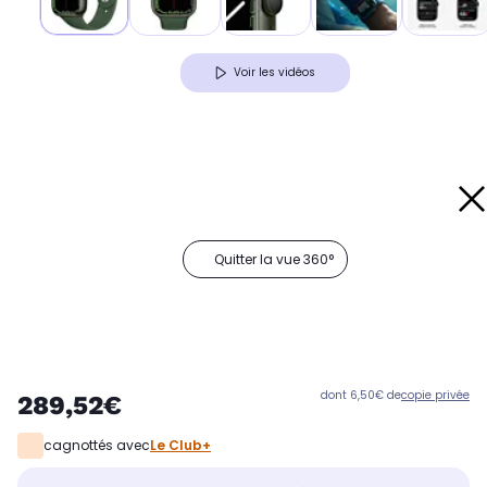
Voir les vidéos
Quitter la vue 360°
dont 6,50€ de
copie privée
289,52€
cagnottés avec
Le Club+