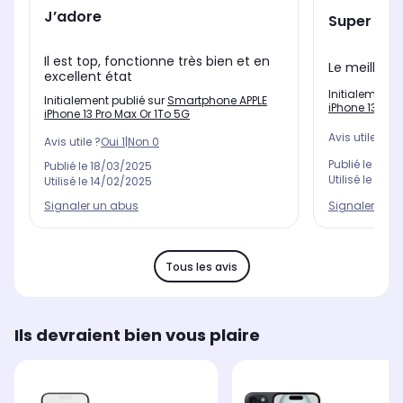
J’adore
Super tél
Il est top, fonctionne très bien et en
Le meilleur
excellent état
Initialement 
Initialement publié sur
Smartphone APPLE
iPhone 13 Pro
iPhone 13 Pro Max Or 1To 5G
Avis utile ?
Oui
Avis utile ?
Oui
1
|
Non
0
Publié le
30/0
Publié le
18/03/2025
Utilisé le
14/0
Utilisé le
14/02/2025
Signaler un 
Signaler un abus
Tous les avis
Ils devraient bien vous plaire