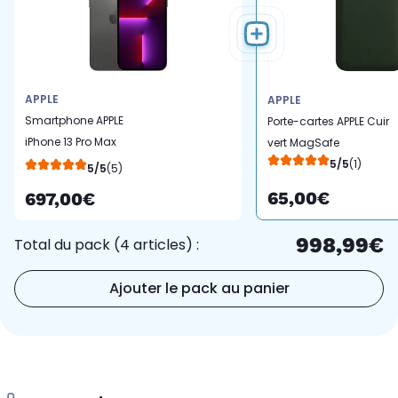
APPLE
APPLE
Smartphone APPLE
Porte-cartes APPLE Cuir
iPhone 13 Pro Max
vert MagSafe
Graphite 1To 5G
5/5
(1)
5/5
(5)
65,00€
697,00€
998,99€
Total du pack (4 articles) :
Ajouter le pack au panier