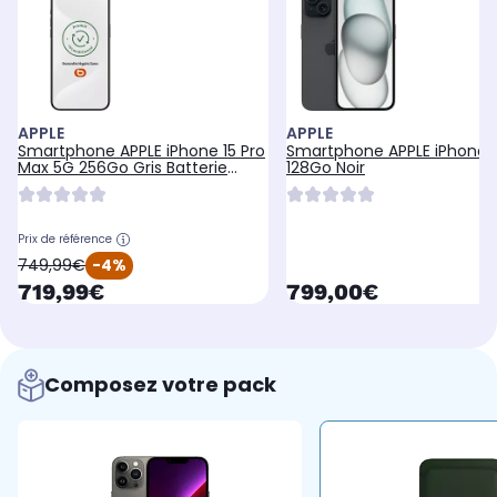
APPLE
APPLE
Smartphone APPLE iPhone 15 Pro
Smartphone APPLE iPhone 1
Max 5G 256Go Gris Batterie
128Go Noir
Neuve
Prix de référence
oldPrice
749,99€
-4%
currentPrice
currentPrice
719,99€
799,00€
Composez votre pack