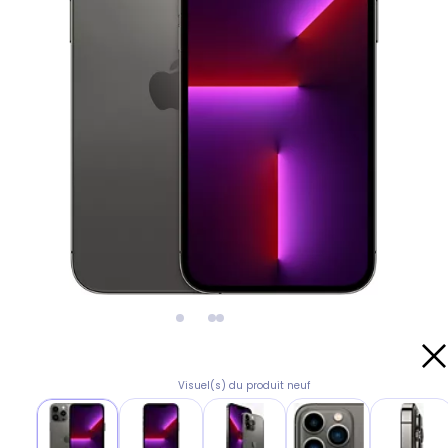
Visuel(s) du produit neuf