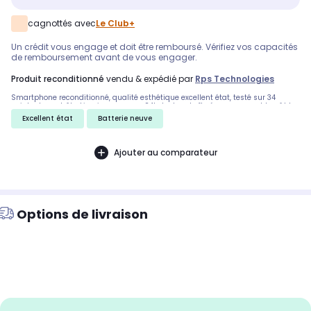
cagnottés avec
Le Club+
Un crédit vous engage et doit être remboursé. Vérifiez vos capacités
de remboursement avant de vous engager.
produit reconditionné
vendu & expédié par
Rps Technologies
Smartphone reconditionné, qualité esthétique excellent état, testé sur 34
points de contrôle. Livraison express 24h. Inclus : boîte éco-responsable, câble
d'alimentation et extracteur SIM.
Excellent état
Batterie neuve
Ajouter au comparateur
Options de livraison