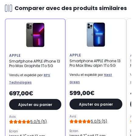
Comparer avec des produits similaires
APPLE
AP
APPLE
Smartphone APPLE iPhone 13
Sm
Smartphone APPLE iPhone 13
Pro Max Bleu alpin 1To 5G
Pr
Pro Max Graphite 1To 5G
Vendu et expédié par
Nest
Ven
Vendu et expédié par
RPS
Green
Gr
Technologies
599,00€
4
697,00€
Ajouter au panier
Ajouter au panier
Avis
Avi
Avis
5.0/5 (5)
5.0/5 (5)
Ecran
Ecr
Ecran
large 6,7" soit 17 cm
lar