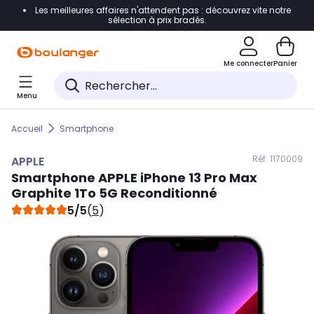
Les meilleures affaires n'attendent pas : découvrez vite notre
Accéder directement à la navigation
sélection à prix bradés.
Accéder directement au contenu
Me connecter
Panier
Accéder directement au pied de page
Menu
Accéder directement au chatbot
Accueil
Smartphone
Réf. 117
0009
APPLE
Smartphone
APPLE
iPhone 13 Pro Max
Graphite 1To 5G Reconditionné
5/5
(
5
)