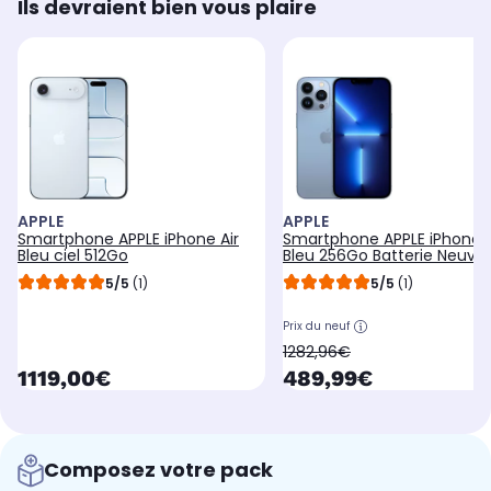
Ils devraient bien vous plaire
APPLE
APPLE
Smartphone APPLE iPhone Air
Smartphone APPLE iPhone 1
Bleu ciel 512Go
Bleu 256Go Batterie Neuve
5/5
(1)
5/5
(1)
Prix du neuf
oldPrice
1282,96€
currentPrice
currentPrice
1119,00€
489,99€
Composez votre pack