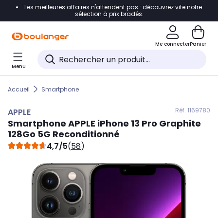
Les meilleures affaires n'attendent pas : découvrez vite notre
Accéder directement à la navigation
sélection à prix bradés.
Accéder directement au contenu
Me connecter
Panier
Accéder directement au pied de page
Menu
Accéder directement au chatbot
Accueil
Smartphone
Réf. 116
9780
APPLE
Smartphone
APPLE
iPhone 13 Pro Graphite
128Go 5G Reconditionné
4,7/5
(
58
)