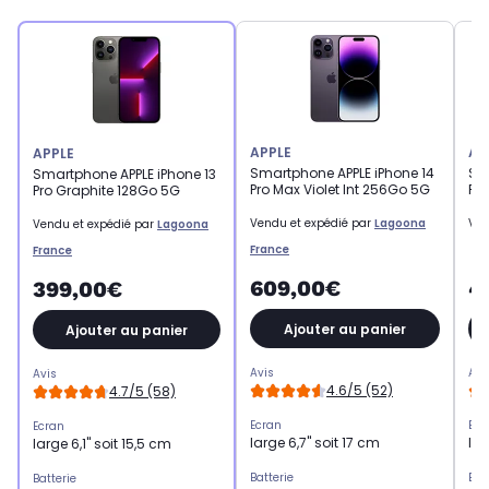
APPLE
AP
APPLE
Smartphone APPLE iPhone 14
Sm
Smartphone APPLE iPhone 13
Pro Max Violet Int 256Go 5G
Pro
Pro Graphite 128Go 5G
Vendu et expédié par
Lagoona
Ven
Vendu et expédié par
Lagoona
France
France
609,00€
4
399,00€
Ajouter au panier
Ajouter au panier
Avis
Avi
Avis
4.6/5 (52)
4.7/5 (58)
Ecran
Ecr
Ecran
large 6,7" soit 17 cm
lar
large 6,1" soit 15,5 cm
Batterie
Bat
Batterie