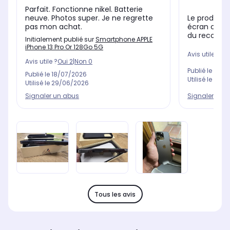
Parfait. Fonctionne nikel. Batterie
neuve. Photos super. Je ne regrette
Le produit e
pas mon achat.
écran chang
du recondit
Initialement publié sur
Smartphone APPLE
iPhone 13 Pro Or 128Go 5G
Avis utile ?
Oui
Avis utile ?
Oui
2
|
Non
0
Publié le
09/0
Publié le
18/07/2026
Utilisé le
03/0
Utilisé le
29/06/2026
Signaler un abus
Signaler un 
Tous les avis