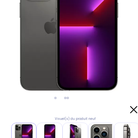
Visuel(s) du produit neuf