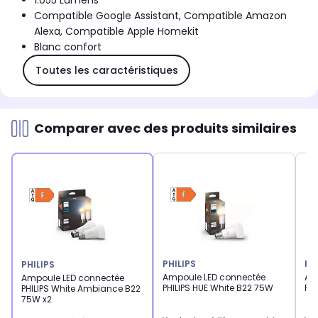
1.055 Lumens
Compatible Google Assistant, Compatible Amazon
Alexa, Compatible Apple Homekit
Blanc confort
Toutes les caractéristiques
Comparer avec des produits similaires
PHILIPS
PH
PHILIPS
Ampoule LED connectée
Am
Ampoule LED connectée
PHILIPS HUE White B22 75W
PH
PHILIPS White Ambiance B22
75W x2