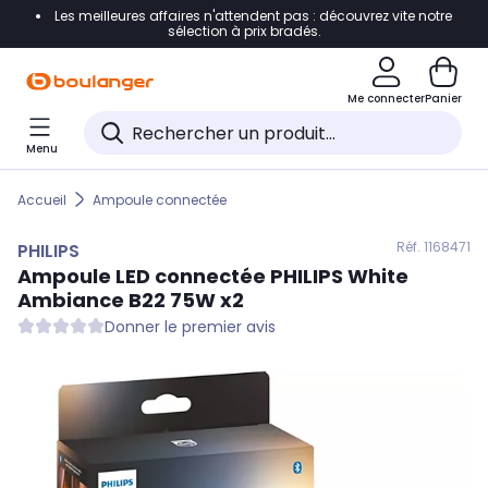
Les meilleures affaires n'attendent pas : découvrez vite notre
Accéder directement à la navigation
sélection à prix bradés.
Accéder directement au contenu
Me connecter
Panier
Accéder directement au pied de page
Menu
Accéder directement au chatbot
Accueil
Ampoule connectée
Réf. 116
8471
PHILIPS
Ampoule LED connectée
PHILIPS
White
Ambiance B22 75W x2
Donner le premier avis