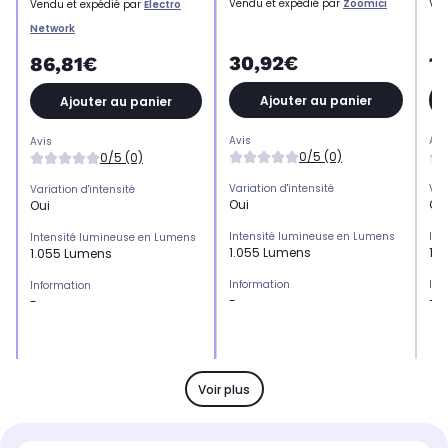
Vendu et expédié par
Zoomici
Ven
Vendu et expédié par
Electro
Network
30,92€
1
86,81€
Ajouter au panier
Ajouter au panier
Avis
Avi
Avis
0/5 (0)
0/5 (0)
Variation d'intensité
Var
Variation d'intensité
Oui
Ou
Oui
Intensité lumineuse en Lumens
Int
Intensité lumineuse en Lumens
1.055 Lumens
1.
1.055 Lumens
Information
Inf
Information
-
-
-
Eclairage
Ecl
Eclairage
Blanc
16 
Blanc confort
Voir plus
Mode d'installation
Mod
Mode d'installation
À fixer
À f
À fixer