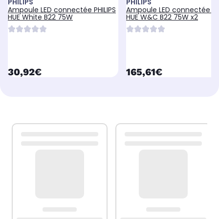
PHILIPS
PHILIPS
Ampoule LED connectée PHILIPS
Ampoule LED connectée PH
HUE White B22 75W
HUE W&C B22 75W x2
currentPrice
currentPrice
30,92€
165,61€