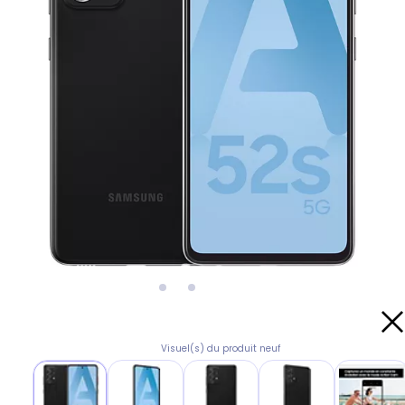
Visuel(s) du produit neuf