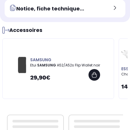
Notice, fiche technique...
Accessoires
SAMSUNG
Etui
SAMSUNG
A52/A52s Flip Wallet noir
ESS
Cha
29,90€
14