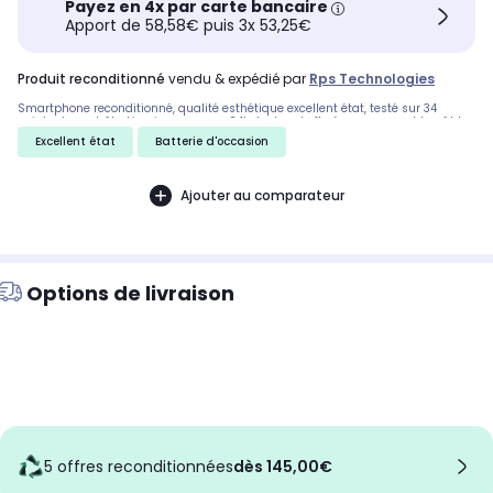
Payez en 4x par carte bancaire
Apport de 58,58€ puis 3x 53,25€
produit reconditionné
vendu & expédié par
Rps Technologies
Smartphone reconditionné, qualité esthétique excellent état, testé sur 34
points de contrôle. Livraison express 24h. Inclus : boîte éco-responsable, câble
d'alimentation et extracteur SIM.
Excellent état
Batterie d'occasion
Ajouter au comparateur
Options de livraison
5 offres reconditionnées
dès 145,00€