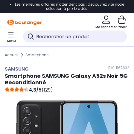
Les meilleures affaires n'attendent pas : découvrez vite notre
Accéder directement à la navigation
sélection à prix bradés.
Accéder directement au contenu
Me connecter
Panier
Accéder directement au pied de page
Menu
Accéder directement au chatbot
Accueil
Smartphone
Réf. 116
7632
SAMSUNG
Smartphone
SAMSUNG
Galaxy A52s Noir 5G
Reconditionné
4,3/5
(
129
)