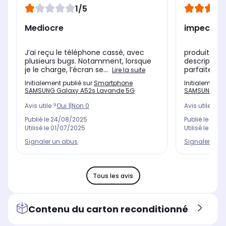
1/5
Mediocre
impeccab
J’ai reçu le téléphone cassé, avec
produit cor
plusieurs bugs. Notamment, lorsque
description
je le charge, l’écran se...
parfaitemen
Lire la suite
Initialement publié sur
Smartphone
Initialement 
SAMSUNG Galaxy A52s Lavande 5G
SAMSUNG Gal
Avis utile ?
Oui
1
|
Non
0
Avis utile ?
Oui
Publié le
24/08/2025
Publié le
24/0
Utilisé le
01/07/2025
Utilisé le
26/0
Signaler un abus
Signaler un 
Tous les avis
Contenu du carton reconditionné