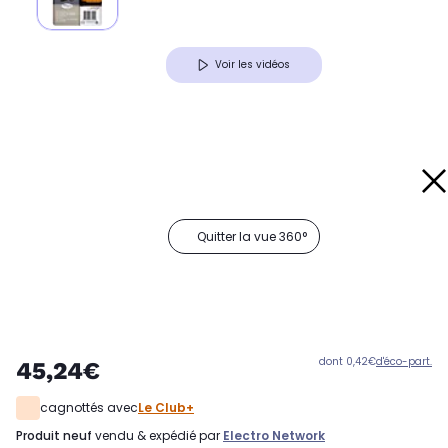
Voir les vidéos
Quitter la vue 360°
dont 0,42€
d'éco-part.
45,24€
cagnottés avec
Le Club+
produit neuf
vendu & expédié par
Electro Network