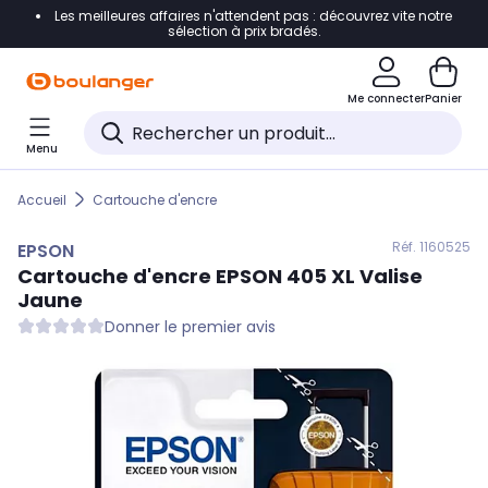
Les meilleures affaires n'attendent pas : découvrez vite notre
Accéder directement à la navigation
sélection à prix bradés.
Accéder directement au contenu
Me connecter
Panier
Accéder directement au pied de page
Menu
Accéder directement au chatbot
Accueil
Cartouche d'encre
Réf. 116
0525
EPSON
Cartouche d'encre
EPSON
405 XL Valise
Jaune
Donner le premier avis