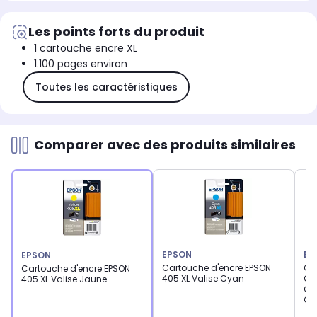
Les points forts du produit
1 cartouche encre XL
1.100 pages environ
Toutes les caractéristiques
Comparer avec des produits similaires
EPSON
EP
EPSON
Cartouche d'encre EPSON
Ca
Cartouche d'encre EPSON
405 XL Valise Cyan
Ori
405 XL Valise Jaune
Ca
C1