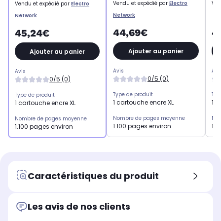
Vendu et expédié par
Electro
Ven
Vendu et expédié par
Electro
Network
Network
44,69€
4
45,24€
Ajouter au panier
Ajouter au panier
Avis
Avi
Avis
0/5 (0)
0/5 (0)
Type de produit
Typ
Type de produit
1 cartouche encre XL
1 c
1 cartouche encre XL
Nombre de pages moyenne
No
Nombre de pages moyenne
1.100 pages environ
1.1
1.100 pages environ
Caractéristiques du produit
Les avis de nos clients