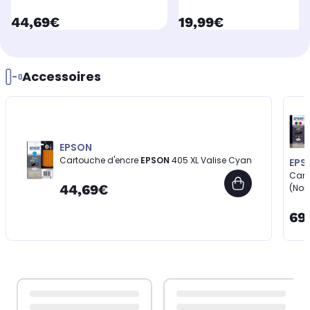
currentPrice
currentPrice
44,69€
19,99€
Accessoires
EPSON
Cartouche d'encre
EPSON
405 XL Valise Cyan
EPS
Cart
44,69€
(Noi
69