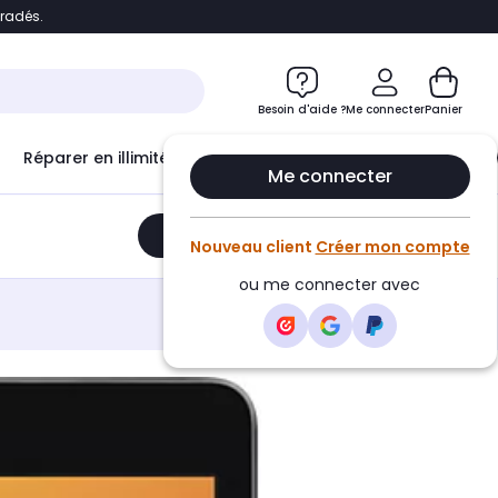
bradés.
e
Accéder directement au chatbot
Besoin d'aide ?
Me connecter
Panier
Réparer en illimité avec
Le Club Infinity
Econ
Me connecter
Ajouter au panier
•
226,00€
Nouveau client
Créer mon compte
ou me connecter avec