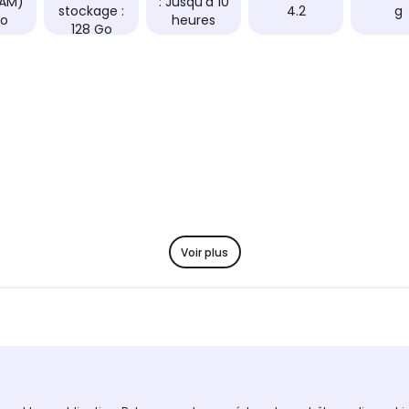
RAM)
: Jusqu'à 10
stockage :
4.2
g
Go
heures
128 Go
Voir plus