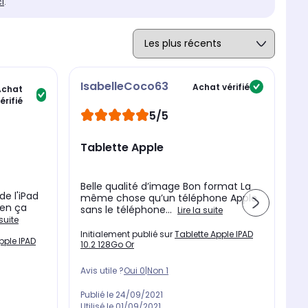
ci
.
IsabelleCoco63
I
Achat vérifié
Achat
érifié
5/5
Tablette Apple
A
Belle qualité d’image Bon format La
L'
e l'iPad
même chose qu’un téléphone Apple
f
ben ça
sans le téléphone...
d'
Lire la suite
 suite
Initialement publié sur
Tablette Apple IPAD
In
pple IPAD
10.2 128Go Or
10
Avis utile ?
Oui
0
|
Non
1
Av
Publié le
24/09/2021
Pu
Utilisé le
01/09/2021
Ut