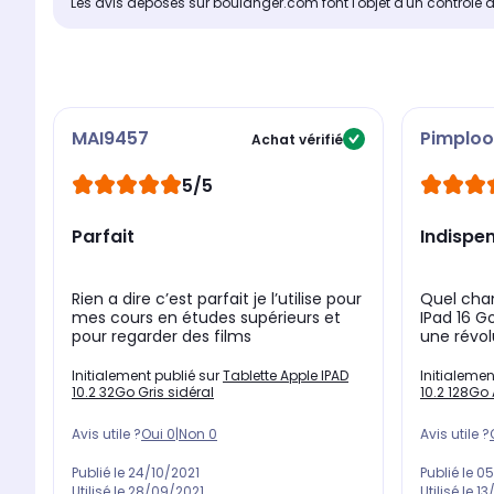
Les avis déposés sur boulanger.com font l'objet d'un contrôle 
MAI9457
Pimplo
Achat vérifié
5/5
Parfait
Indispen
Rien a dire c’est parfait je l’utilise pour
Quel chan
mes cours en études supérieurs et
IPad 16 G
pour regarder des films
une révolu
Initialement publié sur
Tablette Apple IPAD
Initialemen
10.2 32Go Gris sidéral
10.2 128Go
Avis utile ?
Oui
0
|
Non
0
Avis utile ?
Publié le
24/10/2021
Publié le
05
Utilisé le
28/09/2021
Utilisé le
13