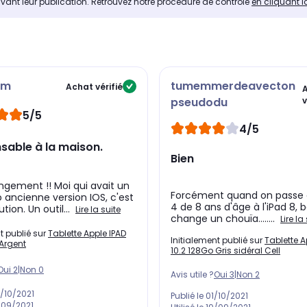
avant leur publication. Retrouvez notre procédure de contrôle
en cliquant i
om
tumemmerdeavecton
Achat vérifié
pseudodu
v
5/5
4/5
sable à la maison.
Bien
gement !! Moi qui avait un
Forcément quand on passe d
o ancienne version IOS, c'est
4 de 8 ans d'âge à l'iPad 8, 
tion. Un outil...
Lire la suite
change un chouïa........
Lire la
t publié sur
Tablette Apple IPAD
Initialement publié sur
Tablette A
 Argent
10.2 128Go Gris sidéral Cell
Oui
2
|
Non
0
Avis utile ?
Oui
3
|
Non
2
/10/2021
Publié le
01/10/2021
/09/2021