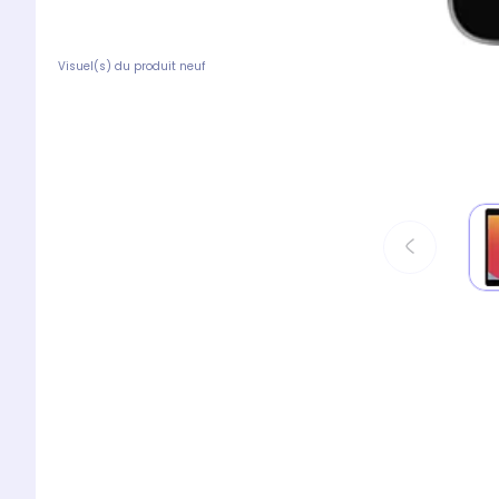
Visuel(s) du produit neuf