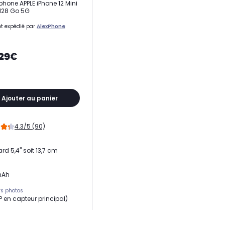
hone APPLE iPhone 12 Mini
128 Go 5G
t expédié par
AlexPhone
,29€
Ajouter au panier
4.3/5 (90)
rd 5,4" soit 13,7 cm
mAh
s photos
MP en capteur principal)
e RAM