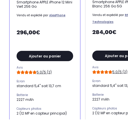
Smartphone APPLE iP
Smartphone APPLE iPhone 12 Mini
Blanc 256 Go 5G
Vert 256 Go
Vendu et expédié par
R
Vendu et expédié par
AlexPhone
Technologies
284,00€
296,00€
Ajouter au p
Ajouter au panier
Avis
Avis
5.0/5 (2)
5.0/5 (2)
Ecran
Ecran
standard 5,4" soit 1
standard 5,4" soit 13,7 cm
Batterie
Batterie
2227 mAh
2227 mAh
Capteurs photos
Capteurs photos
2 (12 MP en capteur p
2 (12 MP en capteur principal)
Mémoire RAM
Mémoire RAM
4 Go
4 Go