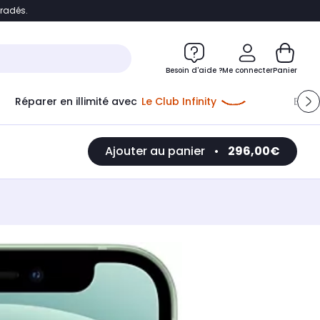
bradés.
e
Accéder directement au chatbot
Besoin d'aide ?
Me connecter
Panier
Réparer en illimité avec
Le Club Infinity
Econ
Ajouter au panier
•
296,00€