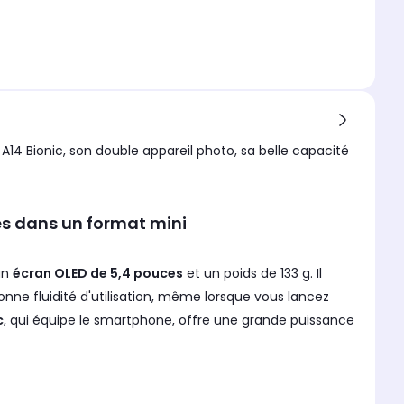
A14 Bionic, son double appareil photo, sa belle capacité
s dans un format mini
un
écran OLED de 5,4 pouces
et un poids de 133 g. Il
ne fluidité d'utilisation, même lorsque vous lancez
c
, qui équipe le smartphone, offre une grande puissance
de
deux capteurs de 12 mégapixels
: un grand-angle et