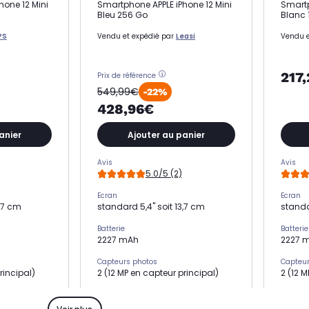
hone 12 Mini
Smartphone APPLE iPhone 12 Mini
Smartp
Bleu 256 Go
Blanc 
PS
Vendu et expédié par
Leasi
Vendu e
217
Prix de référence
549,99€
-22%
428,96€
anier
Ajouter au panier
Avis
Avis
5.0/5 (2)
Ecran
Ecran
3,7 cm
standard 5,4" soit 13,7 cm
standa
Batterie
Batterie
2227 mAh
2227 
Capteurs photos
Capteur
rincipal)
2 (12 MP en capteur principal)
2 (12 
Mémoire RAM
Mémoir
4 Go
4 Go